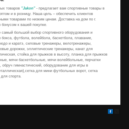
х товаров
"Jakon"
- предлагает вам спортивные товары в
птом и в розницу. Наша цель – обеспечить клиентов
ыми товарами по низким ценам. Доставка на дом по г.
 бонусом к вашей покупке.
мый большой выбор спортивного оборудования и
 бокса, футбола, волейбола, баскетбола, плавание,
зюдо и каратэ, силовые тренажеры, велотренажеры,
говые дорожки, эллиптические тренажеры, канат для
тическая, стойка для прыжков в высоту, планка для прыжков
ные, мячи баскетбольные, мячи волейбольные, перчатки
, обруч гимнастический, оборудование для игры в
еталлическая),сетка для мини футбольных ворот, сетка
 для спорта.