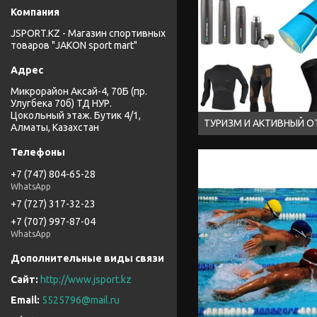
JSPORT.KZ - Магазин спортивных
товаров "JAKON sport mart"
Микрорайон Аксай-4, 70Б (пр.
Улугбека 70б) ТД НУР.
Цокольный этаж. Бутик 4/1,
ТУРИЗМ И АКТИВНЫЙ 
Алматы, Казахстан
+7 (747) 804-65-28
WhatsApp
+7 (727) 317-32-23
+7 (707) 997-87-04
WhatsApp
http://www.jsport.kz
5525796@mail.ru