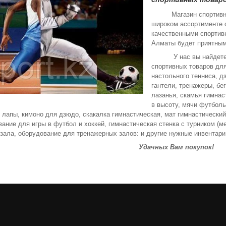
Магазин спортивны
широком ассортименте о
качественными спортивн
Алматы будет приятным
У нас вы найдете са
спортивных товаров для
настольного тенниса, д
гантели, тренажеры, бе
лазанья, скамья гимнас
в высоту, мячи футболь
 лапы, кимоно для дзюдо, скакалка гимнастическая, мат гимнастический
вание для игры в футбол и хоккей, гимнастическая стенка с турником (м
зала, оборудование для тренажерных залов: и другие нужные инвентари
Удачных Вам покупок!