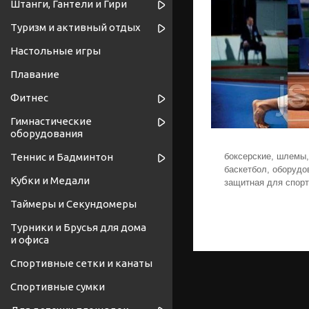
Штанги, Гантели и Гири
Туризм и активный отдых
Настольные игры
Плавание
Фитнес
Гимнастические
оборудования
Теннис и Бадминтон
боксерские, шлемы,
баскетбол, оборудо
Кубки и Медали
защитная для спорт
Таймеры и Секундомеры
Турники и Брусья для дома
и офиса
Спортивные cетки и канаты
Спортивные сумки