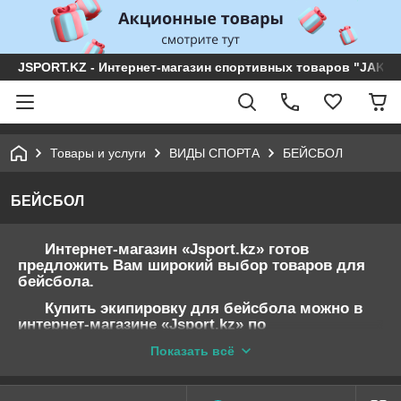
JSPORT.KZ - Интернет-магазин спортивных товаров "JAKON 
Товары и услуги
ВИДЫ СПОРТА
БЕЙСБОЛ
БЕЙСБОЛ
Интернет-магазин «Jsport.kz» готов
предложить Вам широкий выбор товаров для
бейсбола.
Купить экипировку для бейсбола можно в
интернет-магазине «Jsport.kz» по
привлекательной цене и с выгодными
Показать всё
скидками. Доставка на дом будет приятным
бонусом к вашей покупке.