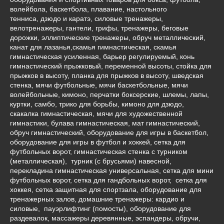
волейбола, баскетбола, плавание, настольного
тенниса, дзюдо и каратэ, силовые тренажеры,
велотренажеры, гантели, грифы, тренажеры, беговые
дорожки, эллиптические тренажеры, обруч металлический,
канат для лазанья,скамья гимнастическая, скамья
гимнастическая усиленная, барьер регулируемый, конь
гимнастический прыжковый, переменной высоты, стойка для
прыжков в высоту, планка для прыжков в высоту, шведская
стенка, мячи футбольные, мячи баскетбольные, мячи
волейбольные, кимоно, перчатки боксерские, шлемы, лапы,
куртки, самбо, трико для борьбы, кимоно для дзюдо,
скакалка гимнастическая, мячи для художественной
гимнастики, булава гимнастическая, мат гимнастический,
обруч гимнастический, оборудование для игры в баскетбол,
оборудование для игры в футбол и хоккей, сетка для
футбольных ворот, гимнастическая стенка с турником
(металлическая), турник (с брусьями) навесной,
перекладина гимнастическая универсальная, сетка для мини
футбольных ворот, сетка для гандбольных ворот, сетка для
хоккея, сетка защитная для спортзала, оборудование для
тренажерных залов, домашние тренажеры: кардио и
силовые, пауэрлифтинг (помосты), оборудование для
раздевалок, массажеры деревянные, эспандеры, обручи,