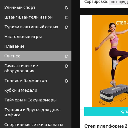
Уличный спорт
Штанги, Гантели и Гири
Туризм и активный отдых
Настольные игры
Плавание
Фитнес
Гимнастические
оборудования
Теннис и Бадминтон
Кубки и Медали
Таймеры и Секундомеры
Турники и Брусья для дома
Куп
и офиса
Спортивные cетки и канаты
Степ платформа 2