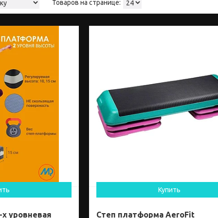
ить
Купить
-х уровневая
Степ платформа AeroFit