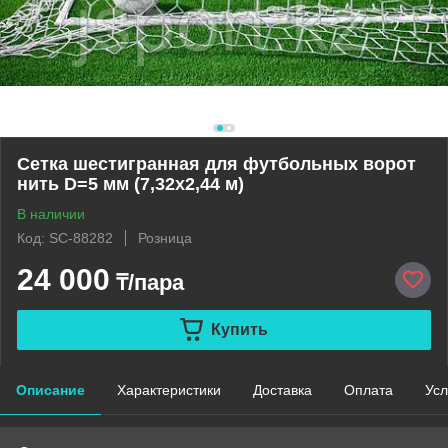
Сетка шестигранная для футбольных ворот
нить D=5 мм (7,32х2,44 м)
В наличии
Код: SC-88282
Розница
24 000
₸/пара
Купить
Описание
Характеристики
Доставка
Оплата
Усл