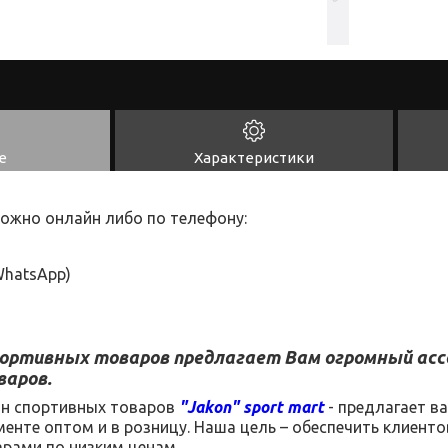
е
Характеристики
ожно онлайн либо по телефону:
hatsApp
)
портивных товаров
предлагает Вам огромный ас
варов.
ин спортивных товаров
"
Jakon
"
sport
mart
- предлагает в
менте
оптом и в розницу.
Наша цель – обеспечить клиент
рами по низким ценам.