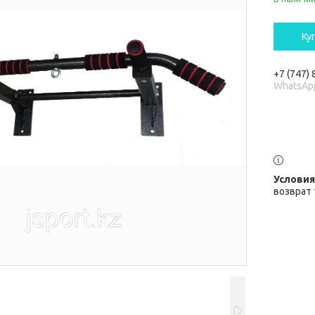
Ку
+7 (747)
WhatsAp
возврат 