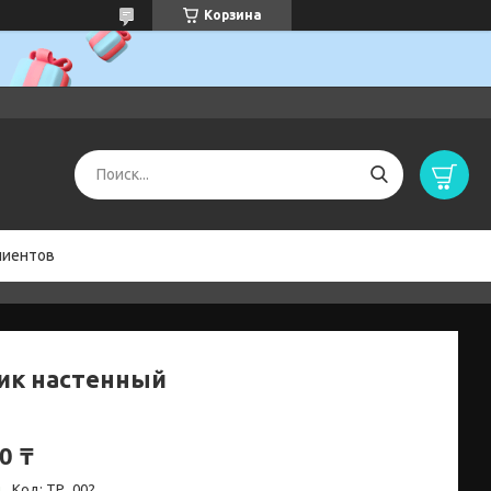
Корзина
лиентов
ик настенный
0 ₸
и
Код:
ТР_002