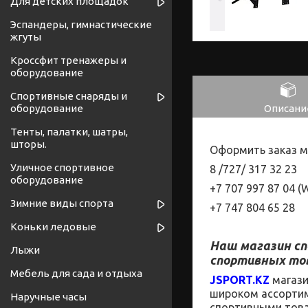
Для детских площадок
Эспандеры, гимнастические
жгуты
Кроссфит тренажеры и
оборудование
Спортивные снаряды и
Описани
оборудование
Тенты, палатки, шатры,
шторы.
Оформить заказ м
Уличное спортивное
8 /727/
317
32
23
оборудование
+7 707 997 87 04 (
W
Зимние виды спорта
+7 747 804 65 28
Коньки ледовые
Наш магазин
с
Лыжи
спортивных то
Мебель для сада и отдыха
JSPORT
.
KZ
магаз
широком
ассорти
Наручные часы
спортивными това