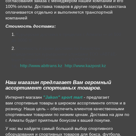
согласования заказа с менеджером нашей компании и его
100% оплаты. Доставка товаров в другие города Казахстана
оплачивается отдельно и выполняется транспортной
компанией
Стоимость доставки:
Курьерская доставка в пределах г. Алматы — от 500
до 3000 тг.
Стоимость и сроки доставки по Казахстан
определяются курьерскими службами ТОО «ABT&E-
trans Forwarding Company», КАЗПОЧТА и
т.д.,
http://www.abttrans.kz
,
http://www.kazpost.kz
Наш магазин предлагает Вам огромный
ассортимент спортивных товаров.
Интернет-магазин
"Jakon" sport mart
- предлагает
вам спортивные товары в широком ассортименте оптом и в
розницу. Наша цель – обеспечить клиентов качественными
спортивными товарами по низким ценам. Доставка на дом по
г. Алматы будет приятным бонусом к вашей покупке.
У нас вы найдете самый большой выбор спортивного
оборудования и спортивных товаров для бокса, футбола,