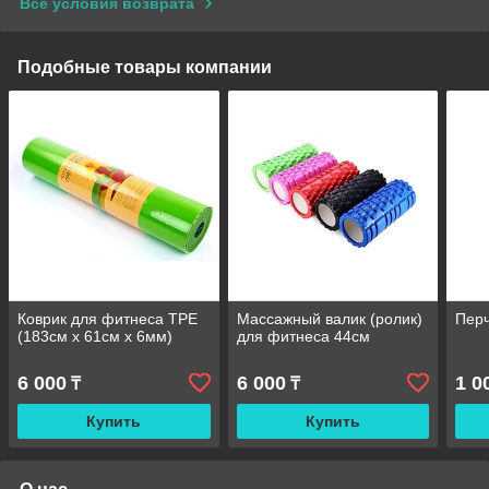
Все условия возврата
Подобные товары компании
Коврик для фитнеса TPE
Массажный валик (ролик)
Перч
(183см х 61см х 6мм)
для фитнеса 44см
6 000
6 000
1 0
₸
₸
Купить
Купить