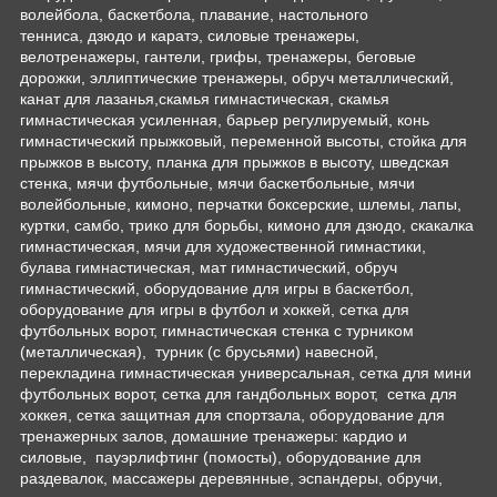
волейбола, баскетбола, плавание, настольного
тенниса, дзюдо и каратэ, силовые тренажеры,
велотренажеры, гантели, грифы, тренажеры, беговые
дорожки, эллиптические тренажеры, обруч металлический,
канат для лазанья,скамья гимнастическая, скамья
гимнастическая усиленная, барьер регулируемый, конь
гимнастический прыжковый, переменной высоты, стойка для
прыжков в высоту, планка для прыжков в высоту, шведская
стенка, мячи футбольные, мячи баскетбольные, мячи
волейбольные, кимоно, перчатки боксерские, шлемы, лапы,
куртки, самбо, трико для борьбы, кимоно для дзюдо, скакалка
гимнастическая, мячи для художественной гимнастики,
булава гимнастическая, мат гимнастический, обруч
гимнастический, оборудование для игры в баскетбол,
оборудование для игры в футбол и хоккей, сетка для
футбольных ворот, гимнастическая стенка с турником
(металлическая), турник (с брусьями) навесной,
перекладина гимнастическая универсальная, сетка для мини
футбольных ворот, сетка для гандбольных ворот, сетка для
хоккея, сетка защитная для спортзала, оборудование для
тренажерных залов, домашние тренажеры: кардио и
силовые, пауэрлифтинг (помосты), оборудование для
раздевалок, массажеры деревянные, эспандеры, обручи,