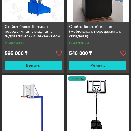
Стойка баскетбольная
Стойка баскетбольная
передвижная складная с
(мобильная, передвижная,
гидравлический механизмом
складная)
В наличии
В наличии
595 000
540 000
₸
₸
Купить
Купить
Новинка