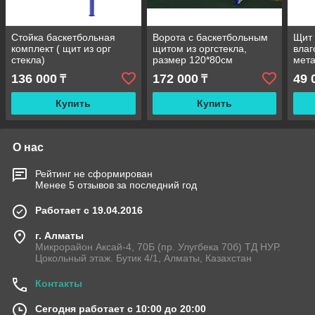
Стойка баскетбольная
Ворота с баскетбольным
Щит 
комплект ( щит из орг
щитом из оргстекла,
влаг
стекла)
размер 120*80см
мет
(120
136 000
172 000
49 
₸
₸
коль
Купить
Купить
О нас
Рейтинг не сформирован
Менее 5 отзывов за последний год
Работает с 19.04.2016
г. Алматы
Микрорайон Аксай-4, 70Б (пр. Улугбека 70б) ТД НУР.
Цокольный этаж. Бутик 4/1, Алматы, Казахстан
Контакты
Сегодня работает с 10:00 до 20:00