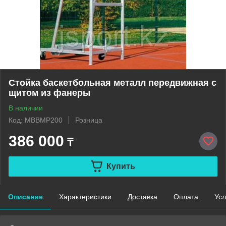
Стойка баскетбольная металл передвижная с
щитом из фанеры
В наличии
Код: MBBMP200
Розница
386 000
₸
Купить
Описание
Характеристики
Доставка
Оплата
Усл