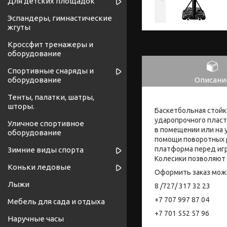
Для детских площадок
Эспандеры, гимнастические
жгуты
Кроссфит тренажеры и
оборудование
Спортивные снаряды и
Описани
оборудование
Тенты, палатки, шатры,
шторы.
Баскетбольная стойк
ударопрочного пласт
Уличное спортивное
в помещении или на 
оборудование
помощи поворотных р
платформа перед игр
Зимние виды спорта
Колесики позволяют 
Коньки ледовые
Оформить заказ мож
Лыжи
8 /727/ 317 32 23
+7 707 997 87 04
Мебель для сада и отдыха
+7 701 552 57 96
Наручные часы