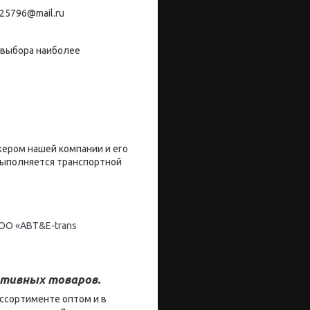
25796@mail.ru
 выбора наиболее
жером нашей компании и его
 выполняется транспортной
ОО «ABT&E-trans
тивных товаров.
ссортименте оптом и в