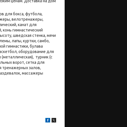
зким ценам. Доставка на дом
в для бокса, футбола,
нажеры, велотренажеры,
ический, канат для
й, конь гимнастический
ысоту, шведская стенка, мячи
емы, лапы, куртки, самбо,
ой гимнастики, булава
баскетбол, оборудование для
 (металлическая), турник (с
льных ворот, сетка для
я тренажерных залов,
раздевалок, массажеры