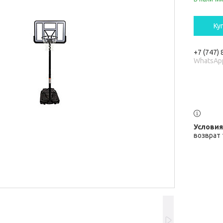
Ку
+7 (747)
WhatsAp
возврат 