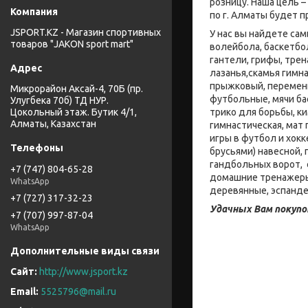
розницу. Наша цель 
по г. Алматы будет 
JSPORT.KZ - Магазин спортивных
У нас вы найдете са
товаров "JAKON sport mart"
волейбола, баскетбо
гантели, грифы, тре
лазанья,скамья гимна
прыжковый, переменн
Микрорайон Аксай-4, 70Б (пр.
футбольные, мячи ба
Улугбека 70б) ТД НУР.
трико для борьбы, к
Цокольный этаж. Бутик 4/1,
Алматы, Казахстан
гимнастическая, мат
игры в футбол и хокк
брусьями) навесной,
гандбольных ворот, 
+7 (747) 804-65-28
домашние тренажеры:
WhatsApp
деревянные, эспанде
+7 (727) 317-32-23
Удачных Вам покупо
+7 (707) 997-87-04
WhatsApp
http://www.jsport.kz
5525796@mail.ru