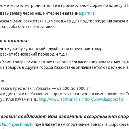
можете по электронной почте в произвольной форме по адресу: 55
дать заявку через наш интернет-магазин
jsport.kz
каза с Вами свяжется наш менеджер для подтверждения заказа и
 способа оплаты и доставки.
и и оплаты:
чет курьеру курьерской службы при получении товара.
расчет (банковский перевод и т.д.)
 Вами товара осуществляется после согласования заказа с менед
ка товаров в другие города Казахстана оплачивается отдельно и
и:
авка в пределах г. Алматы — от 500 до 3000 тг.
оки доставки по Казахстан определяются курьерскими службами Т
y», КАЗПОЧТА и т.д.,
http://www.abttrans.kz
,
http://www.kazpost.kz
агазин предлагает Вам огромный ассортимент спор
akon" sport mart
- предлагает вам спортивные товары в широком а