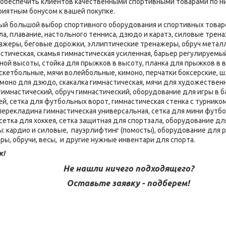
– обеспечить клиентов качественными спортивными товарами по ни
приятным бонусом к вашей покупке.
мый большой выбор спортивного оборудования и спортивных товаро
ла, плавание, настольного тенниса, дзюдо и каратэ, силовые тре
нажеры, беговые дорожки, эллиптические тренажеры, обруч металл
стическая, скамья гимнастическая усиленная, барьер регулируемы
ой высоты, стойка для прыжков в высоту, планка для прыжков в в
скетбольные, мячи волейбольные, кимоно, перчатки боксерские, шл
имоно для дзюдо, скакалка гимнастическая, мячи для художественн
 гимнастический, обруч гимнастический, оборудование для игры в 
ей, сетка для футбольных ворот, гимнастическая стенка с турником
 перекладина гимнастическая универсальная, сетка для мини футбо
сетка для хоккея, сетка защитная для спортзала, оборудование дл
 кардио и силовые, пауэрлифтинг (помосты), оборудование для 
ры, обручи, весы, и другие нужные инвентари для спорта.
к!
Не нашли ничего подходящего?
Оставьте заявку - подберем!