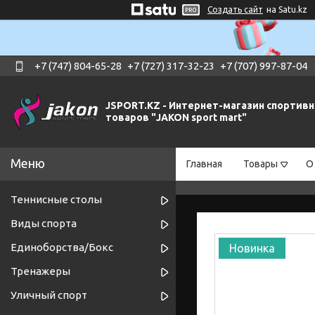
Создать сайт
на Satu.kz
+7 (747) 804-65-28
+7 (727) 317-32-23
+7 (707) 997-87-04
JSPORT.KZ - Интернет-магазин спортив
товаров "JAKON sport mart"
Главная
Товары
О
Теннисные столы
Виды спорта
Единоборства/Бокс
Новинка
Тренажеры
Уличный спорт