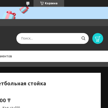
Корзина
лиентов
етбольная стойка
00 ₸
и
Код:
ст-020