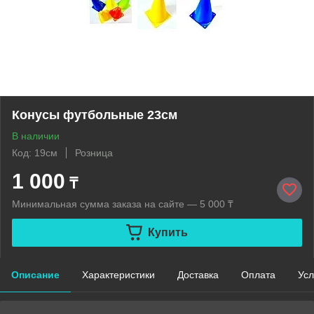
Конусы футбольные 23см
В наличии
Код: 19см
Розница
1 000
₸
Минимальная сумма заказа на сайте — 5 000 ₸
Купить
Описание
Характеристики
Доставка
Оплата
Усл