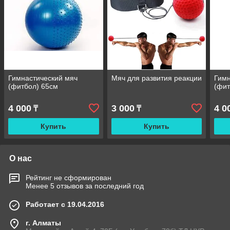
Гимнастический мяч
Мяч для развития реакции
Гимн
(фитбол) 65см
(фит
4 000
3 000
4 0
₸
₸
Купить
Купить
О нас
Рейтинг не сформирован
Менее 5 отзывов за последний год
Работает с 19.04.2016
г. Алматы