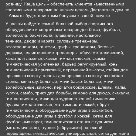
розницу. Наша цель – обеспечить клиентов качественными
спортивными товарами по низким ценам. Доставка на дом по
г. Алматы будет приятным бонусом к вашей покупке.
У нас вы найдете самый большой выбор спортивного
оборудования и спортивных товаров для бокса, футбола,
волейбола, баскетбола, плавание, настольного
тенниса, дзюдо и каратэ, силовые тренажеры,
велотренажеры, гантели, грифы, тренажеры, беговые
дорожки, эллиптические тренажеры, обруч металлический,
канат для лазанья,скамья гимнастическая, скамья
гимнастическая усиленная, барьер регулируемый, конь
гимнастический прыжковый, переменной высоты, стойка для
прыжков в высоту, планка для прыжков в высоту, шведская
стенка, мячи футбольные, мячи баскетбольные, мячи
волейбольные, кимоно, перчатки боксерские, шлемы, лапы,
куртки, самбо, трико для борьбы, кимоно для дзюдо, скакалка
гимнастическая, мячи для художественной гимнастики,
булава гимнастическая, мат гимнастический, обруч
гимнастический, оборудование для игры в баскетбол,
оборудование для игры в футбол и хоккей, сетка для
футбольных ворот, гимнастическая стенка с турником
(металлическая), турник (с брусьями) навесной,
перекладина гимнастическая универсальная, сетка для мини