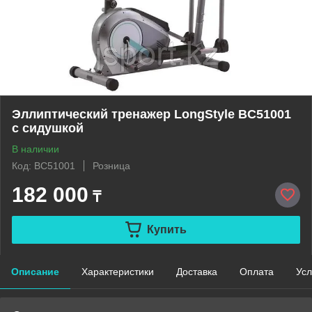
Эллиптический тренажер LongStyle BC51001
с сидушкой
В наличии
Код: BC51001
Розница
182 000
₸
Купить
Описание
Характеристики
Доставка
Оплата
Усл