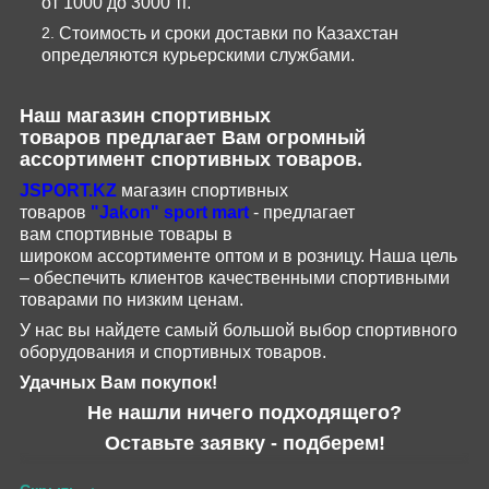
от 1000 до 3000 тг.
Стоимость и сроки доставки по Казахстан
определяются курьерскими службами.
Наш магазин
спортивных
товаров
предлагает Вам огромный
ассортимент спортивных товаров.
JSPORT
.
KZ
магазин спортивных
товаров
"
Jakon
"
sport
mart
- предлагает
вам
спортивные
товары
в
широком
ассортименте
оптом и в розницу.
Наша цель
– обеспечить клиентов качественными спортивными
товарами по низким ценам.
У нас вы найдете самый большой выбор спортивного
оборудования и спортивных товаров.
Удачных Вам покупок!
Не нашли ничего подходящего?
Оставьте заявку - подберем!