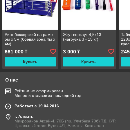
Ринг боксерский на раме
Жгут воркаут 4,5х13
Табл
5м х 5м (боевая зона 4м х
(нагрузка 3 - 15 кг)
128х
4м)
кра
661 000
3 000
245
₸
₸
Купить
Купить
О нас
Рейтинг не сформирован
Менее 5 отзывов за последний год
Работает с 19.04.2016
г. Алматы
Микрорайон Аксай-4, 70Б (пр. Улугбека 70б) ТД НУР.
Цокольный этаж. Бутик 4/1, Алматы, Казахстан