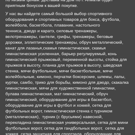
приятным бонусом к вашей покупке.
У нас вы найдете самый большой выбор спортивного
оборудования и спортивных товаров для бокса, футбола,
волейбола, баскетбола, плавание, настольного
тенниса, дзюдо и каратэ, силовые тренажеры,
велотренажеры, гантели, грифы, тренажеры, беговые
дорожки, эллиптические тренажеры, обруч металлический,
канат для лазанья,скамья гимнастическая, скамья
гимнастическая усиленная, барьер регулируемый, конь
гимнастический прыжковый, переменной высоты, стойка для
прыжков в высоту, планка для прыжков в высоту, шведская
стенка, мячи футбольные, мячи баскетбольные, мячи
волейбольные, кимоно, перчатки боксерские, шлемы, лапы,
куртки, самбо, трико для борьбы, кимоно для дзюдо, скакалка
гимнастическая, мячи для художественной гимнастики,
булава гимнастическая, мат гимнастический, обруч
гимнастический, оборудование для игры в баскетбол,
оборудование для игры в футбол и хоккей, сетка для
футбольных ворот, гимнастическая стенка с турником
(металлическая), турник (с брусьями) навесной,
перекладина гимнастическая универсальная, сетка для мини
футбольных ворот, сетка для гандбольных ворот, сетка для
хоккея, сетка защитная для спортзала, оборудование для