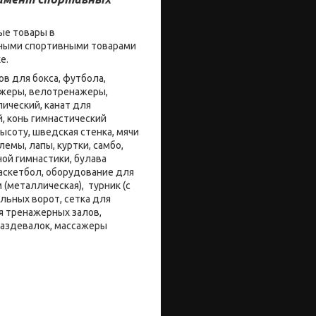
ые товары в
енными спортивными товарами
ке.
в для бокса, футбола,
нажеры, велотренажеры,
ический, канат для
й, конь гимнастический
ысоту, шведская стенка, мячи
емы, лапы, куртки, самбо,
ой гимнастики, булава
баскетбол, оборудование для
 (металлическая), турник (с
льных ворот, сетка для
я тренажерных залов,
раздевалок, массажеры