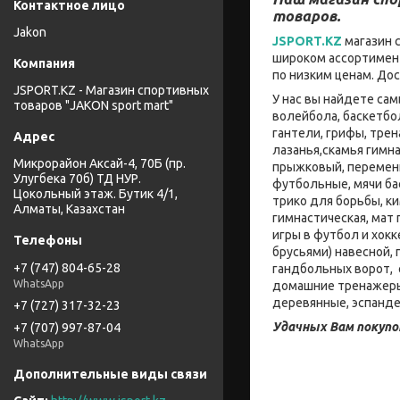
товаров.
Jakon
JSPORT.KZ
магазин 
широком ассортимент
по низким ценам. До
JSPORT.KZ - Магазин спортивных
У нас вы найдете са
товаров "JAKON sport mart"
волейбола, баскетбо
гантели, грифы, тре
лазанья,скамья гимна
Микрорайон Аксай-4, 70Б (пр.
прыжковый, переменн
Улугбека 70б) ТД НУР.
футбольные, мячи ба
Цокольный этаж. Бутик 4/1,
трико для борьбы, к
Алматы, Казахстан
гимнастическая, мат
игры в футбол и хокк
брусьями) навесной,
+7 (747) 804-65-28
гандбольных ворот, 
WhatsApp
домашние тренажеры:
деревянные, эспанде
+7 (727) 317-32-23
Удачных Вам покупо
+7 (707) 997-87-04
WhatsApp