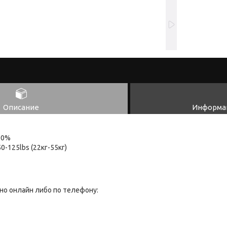
Описание
Информац
00%
-125lbs (22кг-55кг)
но онлайн либо по телефону: