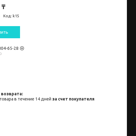
 ₸
и
Код:
k15
пить
 804-65-28
p
товара в течение 14 дней
за счет покупателя