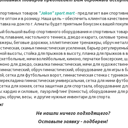
спортивных товаров
"Jakon" sport mart
- предлагает вам спортивн
е оптом и в розницу. Наша цель – обеспечить клиентов качеств
ставка на дом по г. Алматы будет приятным бонусом к вашей покуп
мый большой выбор спортивного оборудования и спортивных товаро
ла, плавание, настольного тенниса, дзюдо и каратэ, силовые тре
нажеры, беговые дорожки, эллиптические тренажеры, обруч металл
стическая, скамья гимнастическая усиленная, барьер регулируемы
ой высоты, стойка для прыжков в высоту, планка для прыжков в в
скетбольные, мячи волейбольные, кимоно, перчатки боксерские, шл
имоно для дзюдо, скакалка гимнастическая, мячи для художественн
 гимнастический, обруч гимнастический, оборудование для игры в 
ей, сетка для футбольных ворот, гимнастическая стенка с турником
 перекладина гимнастическая универсальная, сетка для мини футбо
сетка для хоккея, сетка защитная для спортзала, оборудование дл
 кардио и силовые, пауэрлифтинг (помосты), оборудование для 
ры, обручи, весы, и другие нужные инвентари для спорта.
к!
Не нашли ничего подходящего?
Оставьте заявку - подберем!