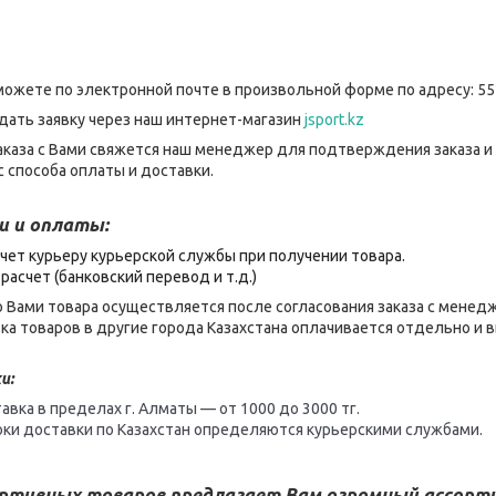
можете по электронной почте в произвольной форме по адресу: 55
дать заявку через наш интернет-магазин
jsport.kz
каза с Вами свяжется наш менеджер для подтверждения заказа и
 способа оплаты и доставки.
и и оплаты:
чет курьеру курьерской службы при получении товара.
расчет (банковский перевод и т.д.)
 Вами товара осуществляется после согласования заказа с менед
ка товаров в другие города Казахстана оплачивается отдельно и
и:
авка в пределах г. Алматы — от 1000 до 3000 тг.
оки доставки по Казахстан определяются курьерскими службами.
ортивных товаров предлагает Вам огромный ассор