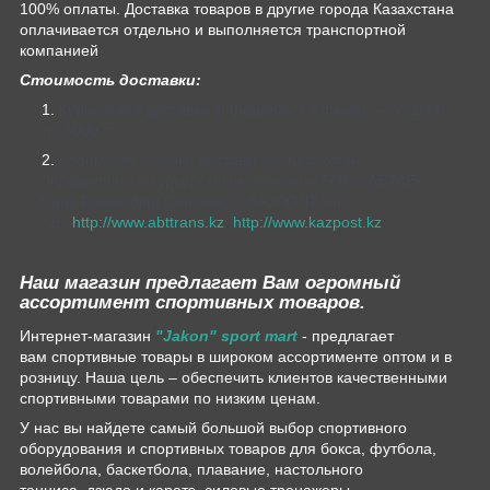
100% оплаты. Доставка товаров в другие города Казахстана
оплачивается отдельно и выполняется транспортной
компанией
Стоимость доставки:
Курьерская доставка в пределах г. Алматы — от 1000
до 3000 тг.
Стоимость и сроки доставки по Казахстан
определяются курьерскими службами ТОО «ABT&E-
trans Forwarding Company», КАЗПОЧТА и
т.д.,
http://www.abttrans.kz
,
http://www.kazpost.kz
Наш магазин предлагает Вам огромный
ассортимент спортивных товаров.
Интернет-магазин
"Jakon" sport mart
- предлагает
вам спортивные товары в широком ассортименте оптом и в
розницу. Наша цель – обеспечить клиентов качественными
спортивными товарами по низким ценам.
У нас вы найдете самый большой выбор спортивного
оборудования и спортивных товаров для бокса, футбола,
волейбола, баскетбола, плавание, настольного