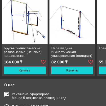
Брусья гимнастические
Перекладина
Тре
разновысокие (женские)
гимнастическая
на растяжках
универсальная (стандарт)
184 000
82 000
55 
₸
₸
Купить
Купить
О нас
Рейтинг не сформирован
Менее 5 отзывов за последний год