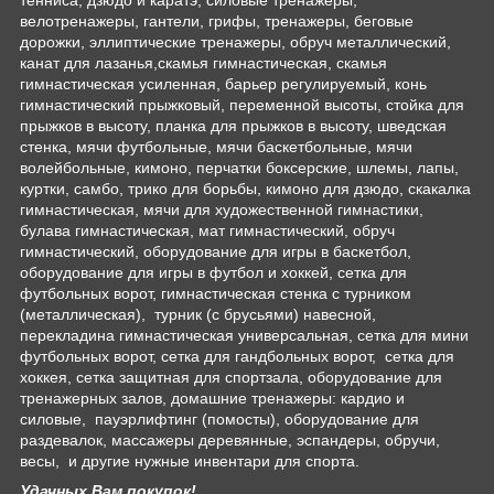
тенниса, дзюдо и каратэ, силовые тренажеры,
велотренажеры, гантели, грифы, тренажеры, беговые
дорожки, эллиптические тренажеры, обруч металлический,
канат для лазанья,скамья гимнастическая, скамья
гимнастическая усиленная, барьер регулируемый, конь
гимнастический прыжковый, переменной высоты, стойка для
прыжков в высоту, планка для прыжков в высоту, шведская
стенка, мячи футбольные, мячи баскетбольные, мячи
волейбольные, кимоно, перчатки боксерские, шлемы, лапы,
куртки, самбо, трико для борьбы, кимоно для дзюдо, скакалка
гимнастическая, мячи для художественной гимнастики,
булава гимнастическая, мат гимнастический, обруч
гимнастический, оборудование для игры в баскетбол,
оборудование для игры в футбол и хоккей, сетка для
футбольных ворот, гимнастическая стенка с турником
(металлическая), турник (с брусьями) навесной,
перекладина гимнастическая универсальная, сетка для мини
футбольных ворот, сетка для гандбольных ворот, сетка для
хоккея, сетка защитная для спортзала, оборудование для
тренажерных залов, домашние тренажеры: кардио и
силовые, пауэрлифтинг (помосты), оборудование для
раздевалок, массажеры деревянные, эспандеры, обручи,
весы, и другие нужные инвентари для спорта.
Удачных Вам покупок!