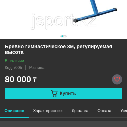
Бревно гимнастическое 3м, регулируемая
высота
В наличии
Код: г005
Розница
80 000
₸
Купить
Описание
Характеристики
Доставка
Оплата
Усл