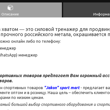
Описание
Информац
м хватом ― это силовой тренажер для продви
 прочного российского метала, окрашивается
ожно онлайн либо по телефону:
менеджер
hatsApp
) менеджер
портивных товаров
предлагает Вам огромный ас
варов.
ин спортивных товаров
"
Jakon
"
sport
mart
- предлагает в
менте
оптом и в розницу.
Наша цель – обеспечить клиент
рами по низким ценам.
 самый большой выбор спортивного оборудования и спорт