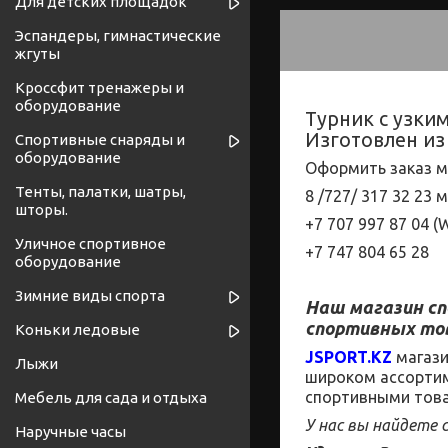
Для детских площадок
Эспандеры, гимнастические
жгуты
Кроссфит тренажеры и
оборудование
Турник с узки
Изготовлен из
Спортивные снаряды и
оборудование
Оформить заказ м
Тенты, палатки, шатры,
8 /727/
317
32
23 
шторы.
+7 707 997 87 04 (
W
Уличное спортивное
+7 747 804 65 28
оборудование
Зимние виды спорта
Наш магазин
с
спортивных то
Коньки ледовые
JSPORT
.
KZ
магаз
Лыжи
широком
ассорти
спортивными това
Мебель для сада и отдыха
У нас вы найдете
Наручные часы