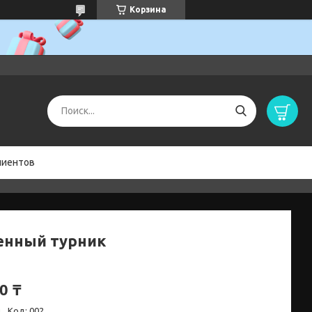
Корзина
лиентов
енный турник
0 ₸
и
Код:
002