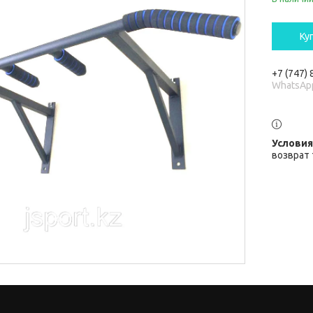
Ку
+7 (747)
WhatsAp
возврат 