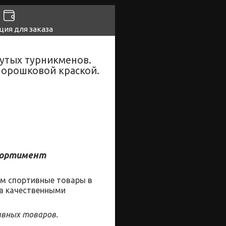
ия для заказа
нутых турникменов.
 порошковой краской.
сортимент
ам
спортивные
товары
в
ов качественными
ивных товаров.