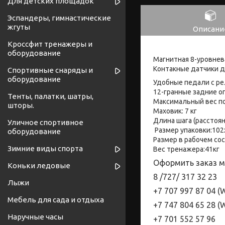
Для детских площадок
Эспандеры, гимнастические
жгуты
Описани
Кроссфит тренажеры и
оборудование
Магнитная 8-уровнев
Контакные датчики д
Спортивные снаряды и
оборудование
Удобные педали с ре
12-гранные задние о
Тенты, палатки, шатры,
Максимальный вес по
шторы.
Маховик: 7 кг
Длина шага (расстоян
Уличное спортивное
Размер упаковки:10
оборудование
Размер в рабочем со
Зимние виды спорта
Вес тренажера:41кг
Оформить заказ м
Коньки ледовые
8 /727/
317
32
23
Лыжи
+7 707 997 87 04 (
W
Мебель для сада и отдыха
+7 747 804 65 28
(
W
Наручные часы
+7 701 552 57 96