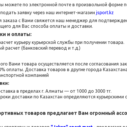
Вы можете по электронной почте в произвольной форме п
подать заявку через наш интернет-магазин
jsport
.
kz
 заказа с Вами свяжется наш менеджер для подтвержден
щего для Вас способа оплаты и доставки.
ки и оплаты:
асчет курьеру курьерской службы при получении товара.
й расчет (банковский перевод и т.д.)
ого Вами товара осуществляется после согласования за
00% оплаты. Доставка товаров в другие города Казахстан
анспортной компанией
вки:
ставка в пределах г. Алматы — от 1000 до 3000 тг.
сроки доставки по Казахстан определяются курьерскими 
ортивных товаров
предлагает Вам огромный асс
ин спортивных товаров
"
Jakon
"
sport
mart
- предлагает в