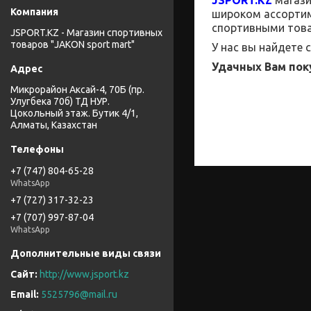
широком
ассорти
спортивными това
JSPORT.KZ - Магазин спортивных
товаров "JAKON sport mart"
У нас вы найдете
Удачных Вам пок
Микрорайон Аксай-4, 70Б (пр.
Улугбека 70б) ТД НУР.
Цокольный этаж. Бутик 4/1,
Алматы, Казахстан
+7 (747) 804-65-28
WhatsApp
+7 (727) 317-32-23
+7 (707) 997-87-04
WhatsApp
http://www.jsport.kz
5525796@mail.ru