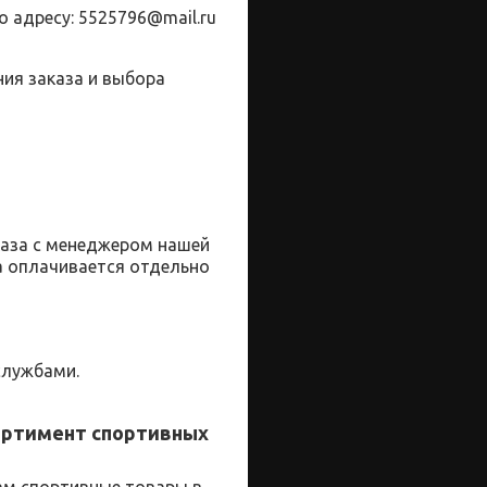
о адресу:
5525796@
mail
.
ru
ия заказа и выбора
каза с менеджером нашей
а оплачивается отдельно
службами.
ортимент спортивных
ам
спортивные
товары
в