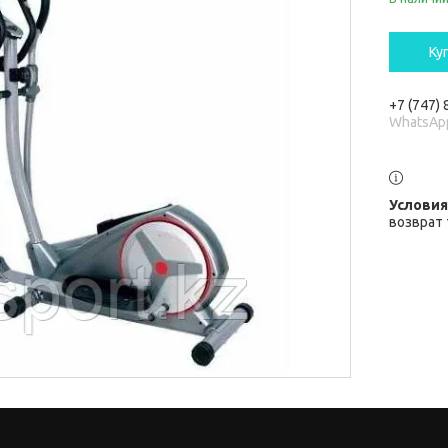
Ку
+7 (747)
WhatsAp
возврат 