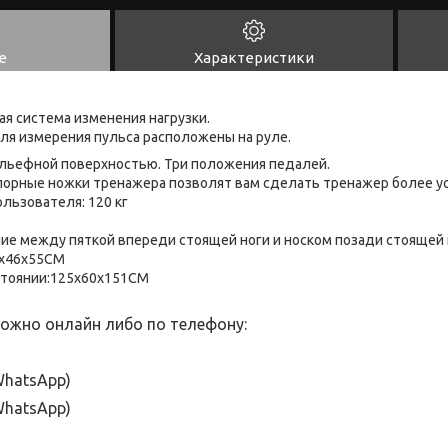
е
Характеристики
ая система изменения нагрузки.
ля измерения пульса расположены на руле.
льефной поверхностью. Три положения педалей.
порные ножки тренажера позволят вам сделать тренажер более у
льзователя: 120 кг
ие между пяткой впереди стоящей ноги и носком позади стоящей н
2x46x55CM
стоянии:125x60x151CM
ожно онлайн либо по телефону:
hatsApp
)
hatsApp
)