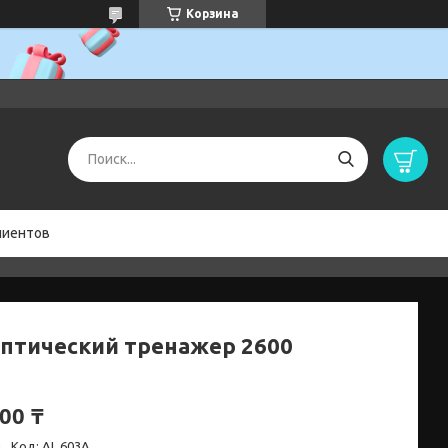
Корзина
лиентов
птический тренажер 2600
00 ₸
и
Код:
AL 603A