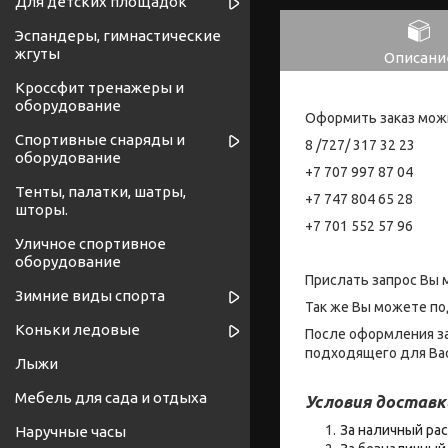
Для детских площадок
Эспандеры, гимнастические
жгуты
Описани
Кроссфит тренажеры и
оборудование
Оформить заказ мож
Спортивные снаряды и
8 /727/ 317 32 23
оборудование
+7 707 997 87 04
Тенты, палатки, шатры,
+7 747 804 65 28
шторы.
+7 701 552 57 96
Уличное спортивное
оборудование
Прислать запрос Вы 
Зимние виды спорта
Так же Вы можете по
Коньки ледовые
После оформления за
подходящего для Вас
Лыжи
Мебель для сада и отдыха
Условия доставк
За наличный рас
Наручные часы