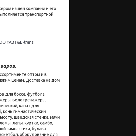
жером нашей компании и его
 выполняется транспортной
ОО «ABT&E-trans
варов.
ссортименте оптом и в
зким ценам. Доставка на дом
в для бокса, футбола,
нажеры, велотренажеры,
ический, канат для
й, конь гимнастический
ысоту, шведская стенка, мячи
емы, лапы, куртки, самбо,
ой гимнастики, булава
баскетбол, оборудование для