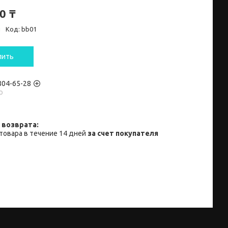
0 ₸
и
Код:
bb01
пить
 804-65-28
p
товара в течение 14 дней
за счет покупателя