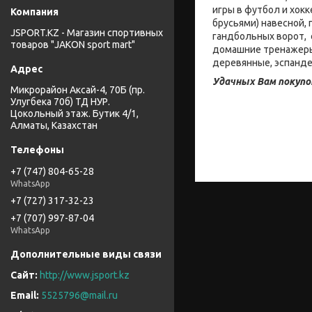
игры в футбол и хокк
брусьями) навесной,
JSPORT.KZ - Магазин спортивных
гандбольных ворот, 
товаров "JAKON sport mart"
домашние тренажеры:
деревянные, эспанде
Удачных Вам покупо
Микрорайон Аксай-4, 70Б (пр.
Улугбека 70б) ТД НУР.
Цокольный этаж. Бутик 4/1,
Алматы, Казахстан
+7 (747) 804-65-28
WhatsApp
+7 (727) 317-32-23
+7 (707) 997-87-04
WhatsApp
http://www.jsport.kz
5525796@mail.ru