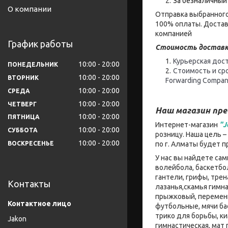
За безналичный 
О компании
Отправка выбранного
100% оплаты. Достав
компанией
График работы
Стоимость доставк
Курьерская дост
10:00
20:00
ПОНЕДЕЛЬНИК
Стоимость и ср
10:00
20:00
ВТОРНИК
Forwarding Compan
10:00
20:00
СРЕДА
10:00
20:00
ЧЕТВЕРГ
Наш магазин пр
10:00
20:00
ПЯТНИЦА
Интернет-магазин
"J
10:00
20:00
СУББОТА
розницу. Наша цель 
10:00
20:00
по г. Алматы будет 
ВОСКРЕСЕНЬЕ
У нас вы найдете са
волейбола, баскетбо
гантели, грифы, тре
Контакты
лазанья,скамья гимна
прыжковый, переменн
футбольные, мячи ба
трико для борьбы, к
Jakon
гимнастическая, мат