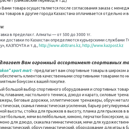
расчет (банковский перевод и т.д.)
 Вами товара осуществляется после согласования заказа с менед
ка товаров в другие города Казахстана оплачивается отдельно и
и:
авка в пределах г. Алматы — от 500 до 3000 тг.
оки доставки по Казахстан определяются курьерскими службами Т
y», КАЗПОЧТА и т.д.,
http://www.abttrans.kz
,
http://www.kazpost.kz
едлагает Вам огромный ассортимент спортивных то
akon" sport mart
- предлагает вам спортивные товары в широком а
– обеспечить клиентов качественными спортивными товарами по ни
приятным бонусом к вашей покупке.
мый большой выбор спортивного оборудования и спортивных товаро
ла, плавание, настольного тенниса, дзюдо и каратэ, силовые тре
нажеры, беговые дорожки, эллиптические тренажеры, обруч металл
стическая, скамья гимнастическая усиленная, барьер регулируемы
ой высоты, стойка для прыжков в высоту, планка для прыжков в в
скетбольные, мячи волейбольные, кимоно, перчатки боксерские, шл
имоно для дзюдо, скакалка гимнастическая, мячи для художественн
 гимнастический, обруч гимнастический, оборудование для игры в 