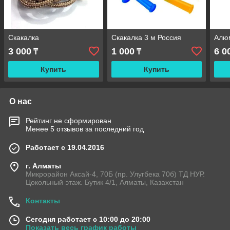
Скакалка
Скакалка 3 м Россия
Алю
3 000
1 000
6 0
₸
₸
Купить
Купить
О нас
Рейтинг не сформирован
Менее 5 отзывов за последний год
Работает с 19.04.2016
г. Алматы
Микрорайон Аксай-4, 70Б (пр. Улугбека 70б) ТД НУР.
Цокольный этаж. Бутик 4/1, Алматы, Казахстан
Контакты
Сегодня работает с 10:00 до 20:00
Показать весь график работы