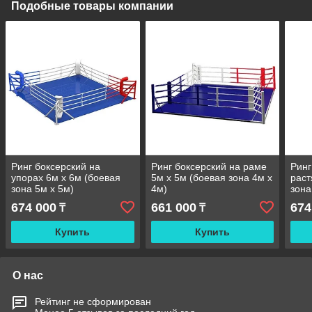
Подобные товары компании
Ринг боксерский на
Ринг боксерский на раме
Ринг
упорах 6м х 6м (боевая
5м х 5м (боевая зона 4м х
раст
зона 5м х 5м)
4м)
зона
674 000
661 000
674
₸
₸
Купить
Купить
О нас
Рейтинг не сформирован