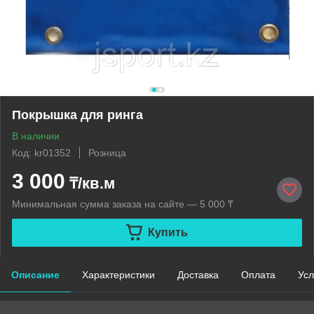
Покрышка для ринга
В наличии
Код: kr01352
Розница
3 000
₸/кв.м
Минимальная сумма заказа на сайте — 5 000 ₸
Купить
Описание
Характеристики
Доставка
Оплата
Усл