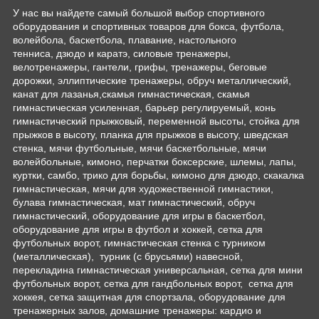
У нас вы найдете самый большой выбор спортивного
оборудования и спортивных товаров для бокса, футбола,
волейбола, баскетбола, плавание, настольного
тенниса, дзюдо и каратэ, силовые тренажеры,
велотренажеры, гантели, грифы, тренажеры, беговые
дорожки, эллиптические тренажеры, обруч металлический,
канат для лазанья,скамья гимнастическая, скамья
гимнастическая усиленная, барьер регулируемый, конь
гимнастический прыжковый, переменной высоты, стойка для
прыжков в высоту, планка для прыжков в высоту, шведская
стенка, мячи футбольные, мячи баскетбольные, мячи
волейбольные, кимоно, перчатки боксерские, шлемы, лапы,
куртки, самбо, трико для борьбы, кимоно для дзюдо, скакалка
гимнастическая, мячи для художественной гимнастики,
булава гимнастическая, мат гимнастический, обруч
гимнастический, оборудование для игры в баскетбол,
оборудование для игры в футбол и хоккей, сетка для
футбольных ворот, гимнастическая стенка с турником
(металлическая), турник (с брусьями) навесной,
перекладина гимнастическая универсальная, сетка для мини
футбольных ворот, сетка для гандбольных ворот, сетка для
хоккея, сетка защитная для спортзала, оборудование для
тренажерных залов, домашние тренажеры: кардио и