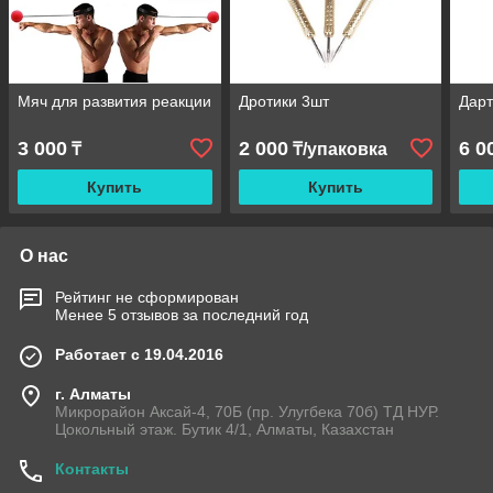
Мяч для развития реакции
Дротики 3шт
Дарт
3 000
2 000
6 0
₸
₸/упаковка
Купить
Купить
О нас
Рейтинг не сформирован
Менее 5 отзывов за последний год
Работает с 19.04.2016
г. Алматы
Микрорайон Аксай-4, 70Б (пр. Улугбека 70б) ТД НУР.
Цокольный этаж. Бутик 4/1, Алматы, Казахстан
Контакты