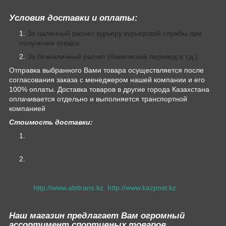
Условия доставки и оплаты:
За наличный расчет курьеру курьерской службы при
получении товара.
За безналичный расчет (банковский перевод и т.д.)
Отправка выбранного Вами товара осуществляется после
согласования заказа с менеджером нашей компании и его
100% оплаты. Доставка товаров в другие города Казахстана
оплачивается отдельно и выполняется транспортной
компанией
Стоимость доставки:
Курьерская доставка в пределах г. Алматы — от 500
до 3000 тг.
Стоимость и сроки доставки по Казахстан
определяются курьерскими службами ТОО «ABT&E-
trans Forwarding Company», КАЗПОЧТА и
т.д.,
http://www.abttrans.kz
,
http://www.kazpost.kz
Наш магазин предлагает Вам огромный
ассортимент спортивных товаров.