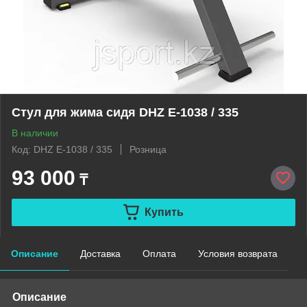
Стул для жима сидя DHZ E-1038 / 335
В наличии
Код: DHZ E-1038 / 335
Розница
93 000
₸
Купить
Описание
Доставка
Оплата
Условия возврата
Описание