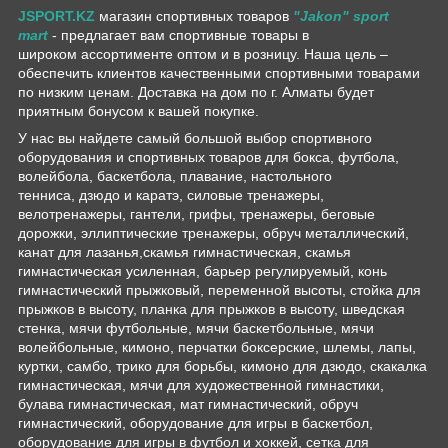
JSPORT.KZ
магазин спортивных товаров
"Jakon" sport
mart
- предлагает вам спортивные товары в
широком ассортименте оптом и в розницу. Наша цель –
обеспечить клиентов качественными спортивными товарами
по низким ценам. Доставка на дом по г. Алматы будет
приятным бонусом к вашей покупке.
У нас вы найдете самый большой выбор спортивного
оборудования и спортивных товаров для бокса, футбола,
волейбола, баскетбола, плавание, настольного
тенниса, дзюдо и каратэ, силовые тренажеры,
велотренажеры, гантели, грифы, тренажеры, беговые
дорожки, эллиптические тренажеры, обруч металлический,
канат для лазанья,скамья гимнастическая, скамья
гимнастическая усиленная, барьер регулируемый, конь
гимнастический прыжковый, переменной высоты, стойка для
прыжков в высоту, планка для прыжков в высоту, шведская
стенка, мячи футбольные, мячи баскетбольные, мячи
волейбольные, кимоно, перчатки боксерские, шлемы, лапы,
куртки, самбо, трико для борьбы, кимоно для дзюдо, скакалка
гимнастическая, мячи для художественной гимнастики,
булава гимнастическая, мат гимнастический, обруч
гимнастический, оборудование для игры в баскетбол,
оборудование для игры в футбол и хоккей, сетка для