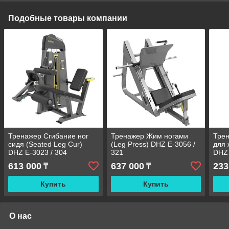
Подобные товары компании
Тренажер Сгибание ног
Тренажер Жим ногами
Трен
сидя (Seated Leg Cur)
(Leg Press) DHZ E-3056 /
для 
DHZ E-3023 / 304
321
DHZ 
613 000
637 000
233
₸
₸
Купить
Купить
О нас