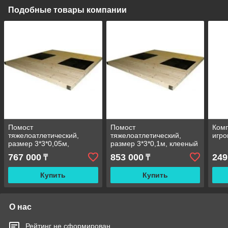
Подобные товары компании
Помост
Помост
Комп
тяжелоатлетический,
тяжелоатлетический,
игро
размер 3*3*0,05м,
размер 3*3*0,1м, клееный
клееный брус
брус
767 000
853 000
249
₸
₸
Купить
Купить
О нас
Рейтинг не сформирован