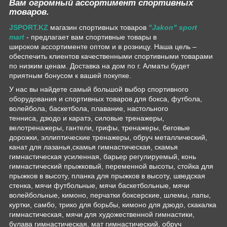
Вам огромный ассортимент спортивных
товаров.
JSPORT.KZ
магазин спортивных товаров
"Jakon" sport
mart
- предлагает вам спортивные товары в
широком ассортименте оптом и в розницу. Наша цель –
обеспечить клиентов качественными спортивными товарами
по низким ценам. Доставка на дом по г. Алматы будет
приятным бонусом к вашей покупке.
У нас вы найдете самый большой выбор спортивного
оборудования и спортивных товаров для бокса, футбола,
волейбола, баскетбола, плавание, настольного
тенниса, дзюдо и каратэ, силовые тренажеры,
велотренажеры, гантели, грифы, тренажеры, беговые
дорожки, эллиптические тренажеры, обруч металлический,
канат для лазанья,скамья гимнастическая, скамья
гимнастическая усиленная, барьер регулируемый, конь
гимнастический прыжковый, переменной высоты, стойка для
прыжков в высоту, планка для прыжков в высоту, шведская
стенка, мячи футбольные, мячи баскетбольные, мячи
волейбольные, кимоно, перчатки боксерские, шлемы, лапы,
куртки, самбо, трико для борьбы, кимоно для дзюдо, скакалка
гимнастическая, мячи для художественной гимнастики,
булава гимнастическая, мат гимнастический, обруч