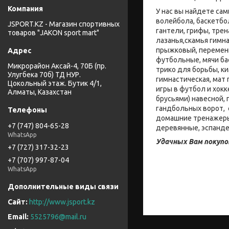
У нас вы найдете са
волейбола, баскетбо
JSPORT.KZ - Магазин спортивных
гантели, грифы, тре
товаров "JAKON sport mart"
лазанья,скамья гимна
прыжковый, переменн
футбольные, мячи ба
Микрорайон Аксай-4, 70Б (пр.
трико для борьбы, к
Улугбека 70б) ТД НУР.
гимнастическая, мат
Цокольный этаж. Бутик 4/1,
игры в футбол и хокк
Алматы, Казахстан
брусьями) навесной,
гандбольных ворот, 
домашние тренажеры:
+7 (747) 804-65-28
деревянные, эспанде
WhatsApp
Удачных Вам покупо
+7 (727) 317-32-23
+7 (707) 997-87-04
WhatsApp
http://www.jsport.kz
5525796@mail.ru