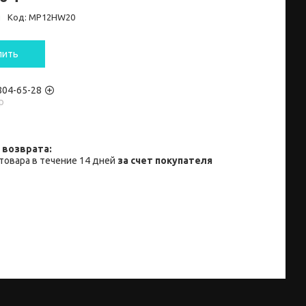
и
Код:
MP12НW20
пить
 804-65-28
p
товара в течение 14 дней
за счет покупателя