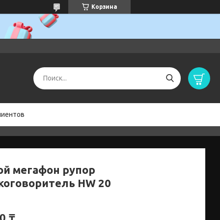
Корзина
лиентов
ой мегафон рупор
коговоритель HW 20
0 ₸