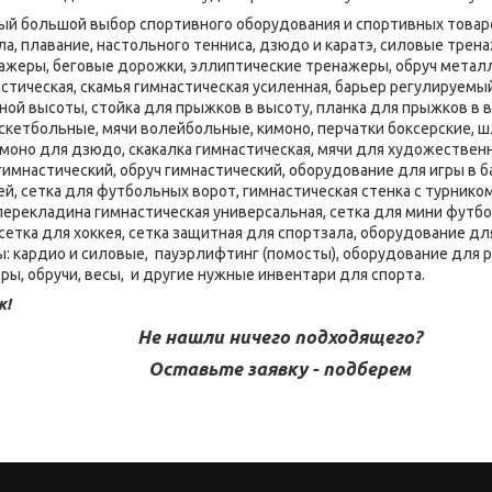
мый большой выбор спортивного оборудования и спортивных товаро
ла, плавание, настольного тенниса, дзюдо и каратэ, силовые тре
нажеры, беговые дорожки, эллиптические тренажеры, обруч металл
стическая, скамья гимнастическая усиленная, барьер регулируемы
ой высоты, стойка для прыжков в высоту, планка для прыжков в в
скетбольные, мячи волейбольные, кимоно, перчатки боксерские, шл
имоно для дзюдо, скакалка гимнастическая, мячи для художественн
 гимнастический, обруч гимнастический, оборудование для игры в 
ей, сетка для футбольных ворот, гимнастическая стенка с турником
 перекладина гимнастическая универсальная, сетка для мини футбо
сетка для хоккея, сетка защитная для спортзала, оборудование дл
 кардио и силовые, пауэрлифтинг (помосты), оборудование для 
ры, обручи, весы, и другие нужные инвентари для спорта.
к!
Не нашли ничего подходящего?
Оставьте заявку - подберем