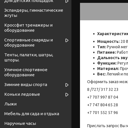
Для детских площадок
Эспандеры, гимнастические
жгуты
Кроссфит тренажеры и
оборудование
Характеристик
Спортивные снаряды и
Мощность:
20 
оборудование
Тип:
Ручной мег
Питание:
Работ
Тенты, палатки, шатры,
Дальность зву
шторы.
Функции:
Регул
Материал:
Про
Уличное спортивное
Вес:
Легкий и п
оборудование
Оформить заказ мож
Зимние виды спорта
8 /727/ 317 32 23
Коньки ледовые
+7 707 997 87 04
Лыжи
+7 747 804 65 28
+7 701 552 57 96
Мебель для сада и отдыха
Наручные часы
Прислать запрос Вы 