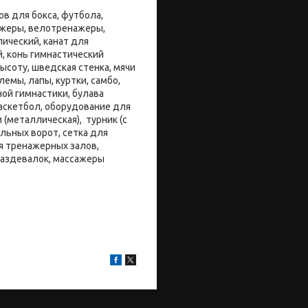
в для бокса, футбола,
нажеры, велотренажеры,
ический, канат для
й, конь гимнастический
ысоту, шведская стенка, мячи
емы, лапы, куртки, самбо,
ой гимнастики, булава
баскетбол, оборудование для
 (металлическая), турник (с
льных ворот, сетка для
я тренажерных залов,
раздевалок, массажеры