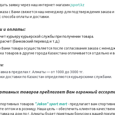
дать заявку через наш интернет-магазин
jsport.kz
каза с Вами свяжется наш менеджер для подтверждения заказа и
 способа оплаты и доставки.
и и оплаты:
чет курьеру курьерской службы при получении товара.
расчет (банковский перевод и т.д.)
 Вами товара осуществляется после согласования заказа с менед
ка товаров в другие города Казахстана оплачивается отдельно и
и:
авка в пределах г. Алматы — от 1000 до 3000 тг.
оки доставки по Казахстан определяются курьерскими службами.
ортивных товаров предлагает Вам огромный ассор
спортивных товаров
"Jakon" sport mart
- предлагает вам спортивн
е оптом и в розницу. Наша цель – обеспечить клиентов качеств
ставка на дом по г. Алматы будет приятным бонусом к вашей покуп