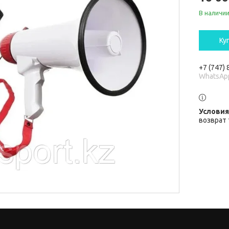
В наличи
Ку
+7 (747)
WhatsAp
возврат 