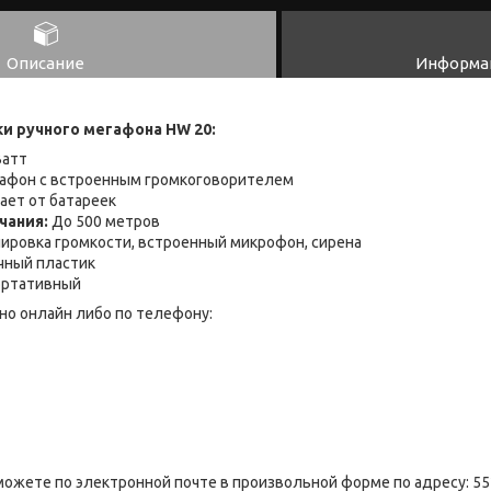
Описание
Информац
и ручного мегафона HW 20:
Ватт
афон с встроенным громкоговорителем
ает от батареек
чания:
До 500 метров
ировка громкости, встроенный микрофон, сирена
чный пластик
ортативный
но онлайн либо по телефону:
можете по электронной почте в произвольной форме по адресу: 55