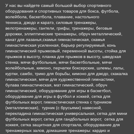
У нас вы найдете самый большой выбор спортивного
оборудования и спортивных товаров для бокса, футбола,
волейбола, баскетбола, плавание, настольного
тенниса, дзюдо и каратэ, силовые тренажеры,
велотренажеры, гантели, грифы, тренажеры, беговые
дорожки, эллиптические тренажеры, обруч металлический,
канат для лазанья,скамья гимнастическая, скамья
гимнастическая усиленная, барьер регулируемый, конь
гимнастический прыжковый, переменной высоты, стойка для
прыжков в высоту, планка для прыжков в высоту, шведская
стенка, мячи футбольные, мячи баскетбольные, мячи
волейбольные, кимоно, перчатки боксерские, шлемы, лапы,
куртки, самбо, трико для борьбы, кимоно для дзюдо, скакалка
гимнастическая, мячи для художественной гимнастики,
булава гимнастическая, мат гимнастический, обруч
гимнастический, оборудование для игры в баскетбол,
оборудование для игры в футбол и хоккей, сетка для
футбольных ворот, гимнастическая стенка с турником
(металлическая), турник (с брусьями) навесной,
перекладина гимнастическая универсальная, сетка для мини
футбольных ворот, сетка для гандбольных ворот, сетка для
хоккея, сетка защитная для спортзала, оборудование для
тренажерных залов, домашние тренажеры: кардио и