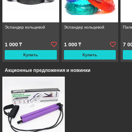
Эспандер кольцевой
Эспандер кольцевой
Палк
1 000
1 000
7 0
₸
₸
Купить
Купить
Акционные предложения и новинки