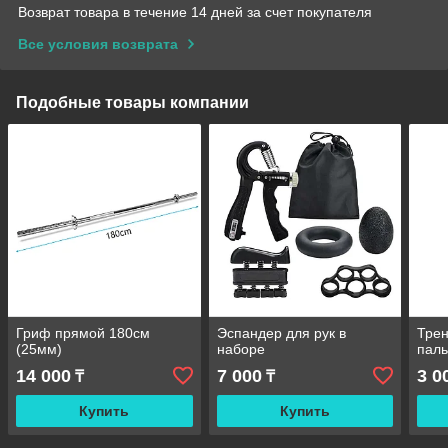
Возврат товара в течение 14 дней за счет покупателя
Все условия возврата
Подобные товары компании
Гриф прямой 180см
Эспандер для рук в
Трен
(25мм)
наборе
паль
14 000
7 000
3 0
₸
₸
Купить
Купить