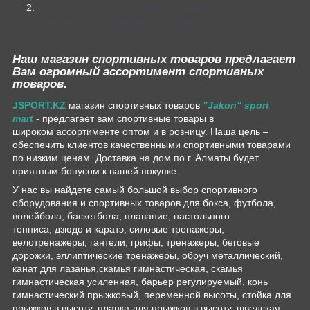
Стоимость и сроки доставки по Казахстан
определяются курьерскими службами.
Наш магазин спортивных товаров предлагает
Вам огромный ассортимент спортивных
товаров.
JSPORT.KZ
магазин спортивных товаров
"Jakon" sport
mart
- предлагает вам спортивные товары в
широком ассортименте оптом и в розницу. Наша цель –
обеспечить клиентов качественными спортивными товарами
по низким ценам. Доставка на дом по г. Алматы будет
приятным бонусом к вашей покупке.
У нас вы найдете самый большой выбор спортивного
оборудования и спортивных товаров для бокса, футбола,
волейбола, баскетбола, плавание, настольного
тенниса, дзюдо и каратэ, силовые тренажеры,
велотренажеры, гантели, грифы, тренажеры, беговые
дорожки, эллиптические тренажеры, обруч металлический,
канат для лазанья,скамья гимнастическая, скамья
гимнастическая усиленная, барьер регулируемый, конь
гимнастический прыжковый, переменной высоты, стойка для
прыжков в высоту, планка для прыжков в высоту, шведская