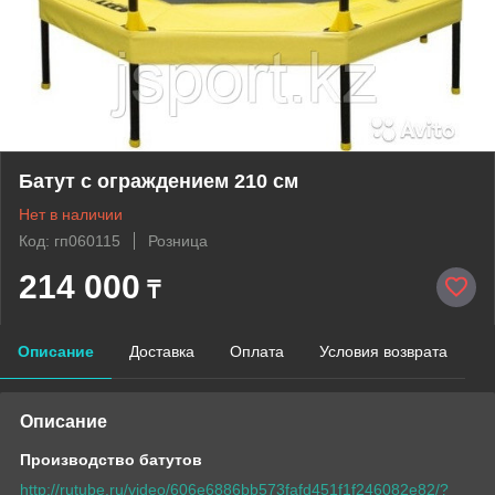
Батут с ограждением 210 см
Нет в наличии
Код: гп060115
Розница
214 000
₸
Описание
Доставка
Оплата
Условия возврата
Описание
Производство батутов
http://rutube.ru/video/606e6886bb573fafd451f1f246082e82/?