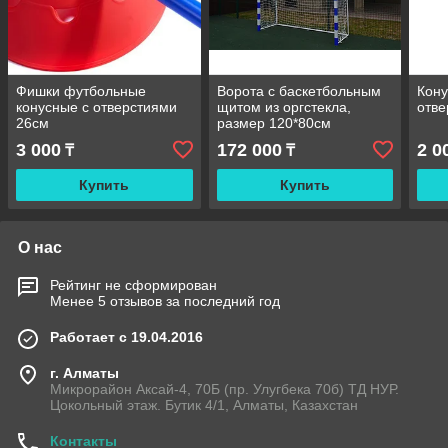
Фишки футбольные
Ворота с баскетбольным
Кону
конусные с отверстиями
щитом из оргстекла,
отве
26см
размер 120*80см
3 000
172 000
2 0
₸
₸
Купить
Купить
О нас
Рейтинг не сформирован
Менее 5 отзывов за последний год
Работает с 19.04.2016
г. Алматы
Микрорайон Аксай-4, 70Б (пр. Улугбека 70б) ТД НУР.
Цокольный этаж. Бутик 4/1, Алматы, Казахстан
Контакты