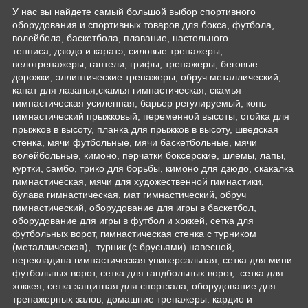
У нас вы найдете самый большой выбор спортивного
оборудования и спортивных товаров для бокса, футбола,
волейбола, баскетбола, плавание, настольного
тенниса, дзюдо и каратэ, силовые тренажеры,
велотренажеры, гантели, грифы, тренажеры, беговые
дорожки, эллиптические тренажеры, обруч металлический,
канат для лазанья,скамья гимнастическая, скамья
гимнастическая усиленная, барьер регулируемый, конь
гимнастический прыжковый, переменной высоты, стойка для
прыжков в высоту, планка для прыжков в высоту, шведская
стенка, мячи футбольные, мячи баскетбольные, мячи
волейбольные, кимоно, перчатки боксерские, шлемы, лапы,
куртки, самбо, трико для борьбы, кимоно для дзюдо, скакалка
гимнастическая, мячи для художественной гимнастики,
булава гимнастическая, мат гимнастический, обруч
гимнастический, оборудование для игры в баскетбол,
оборудование для игры в футбол и хоккей, сетка для
футбольных ворот, гимнастическая стенка с турником
(металлическая), турник (с брусьями) навесной,
перекладина гимнастическая универсальная, сетка для мини
футбольных ворот, сетка для гандбольных ворот, сетка для
хоккея, сетка защитная для спортзала, оборудование для
тренажерных залов, домашние тренажеры: кардио и