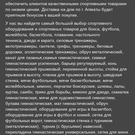
обеспечить клиентов качественными спортивными товарами
по низким ценам. Доставка на дом по г. Алматы будет
приятным бонусом к вашей покупке.
У нас вы найдете самый большой выбор спортивного
оборудования и спортивных товаров для бокса, футбола,
волейбола, баскетбола, плавание, настольного
тенниса, дзюдо и каратэ, силовые тренажеры,
велотренажеры, гантели, грифы, тренажеры, беговые
дорожки, эллиптические тренажеры, обруч металлический,
канат для лазанья,скамья гимнастическая, скамья
гимнастическая усиленная, барьер регулируемый, конь
гимнастический прыжковый, переменной высоты, стойка для
прыжков в высоту, планка для прыжков в высоту, шведская
стенка, мячи футбольные, мячи баскетбольные, мячи
волейбольные, кимоно, перчатки боксерские, шлемы, лапы,
куртки, самбо, трико для борьбы, кимоно для дзюдо, скакалка
гимнастическая, мячи для художественной гимнастики,
булава гимнастическая, мат гимнастический, обруч
гимнастический, оборудование для игры в баскетбол,
оборудование для игры в футбол и хоккей, сетка для
футбольных ворот, гимнастическая стенка с турником
(металлическая), турник (с брусьями) навесной,
перекладина гимнастическая универсальная, сетка для мини