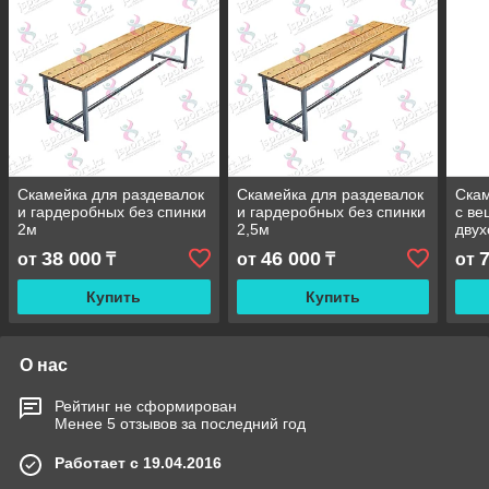
Скамейка для раздевалок
Скамейка для раздевалок
Скам
и гардеробных без спинки
и гардеробных без спинки
с ве
2м
2,5м
двух
38 000
46 000
от
₸
от
₸
от
Купить
Купить
О нас
Рейтинг не сформирован
Менее 5 отзывов за последний год
Работает с 19.04.2016