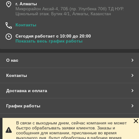
г. Алматы
Микрорайон Аксай-4, 70Б (пр. Улугбека 70б) ТД НУР.
Цокольный этаж. Бутик 4/1, Алматы, Казахстан
Контакты
Сегодня работает с 10:00 до 20:00
Показать весь график работы
О нас
Контакты
Доставка и оплата
График работы
Полная версия сайта
В связи с выходным днем, сейчас компания не может
быстро обрабатывать заявки клиентов. Заказы и
сообщения для компании, присланные во время
Сайт создан на маркетплейсе
Satu.kz
выходного дня, будут обработаны в рабочее время.