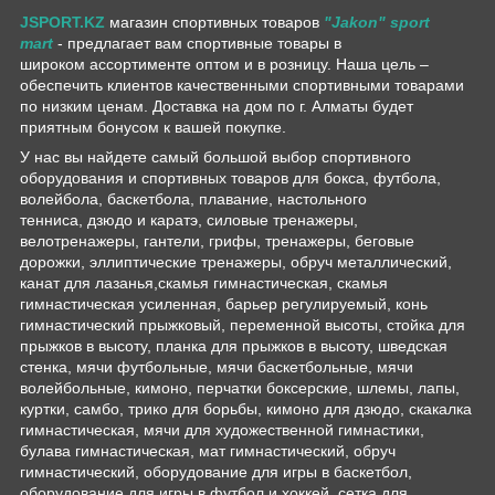
JSPORT.KZ
магазин спортивных товаров
"Jakon" sport
mart
- предлагает вам спортивные товары в
широком ассортименте оптом и в розницу. Наша цель –
обеспечить клиентов качественными спортивными товарами
по низким ценам. Доставка на дом по г. Алматы будет
приятным бонусом к вашей покупке.
У нас вы найдете самый большой выбор спортивного
оборудования и спортивных товаров для бокса, футбола,
волейбола, баскетбола, плавание, настольного
тенниса, дзюдо и каратэ, силовые тренажеры,
велотренажеры, гантели, грифы, тренажеры, беговые
дорожки, эллиптические тренажеры, обруч металлический,
канат для лазанья,скамья гимнастическая, скамья
гимнастическая усиленная, барьер регулируемый, конь
гимнастический прыжковый, переменной высоты, стойка для
прыжков в высоту, планка для прыжков в высоту, шведская
стенка, мячи футбольные, мячи баскетбольные, мячи
волейбольные, кимоно, перчатки боксерские, шлемы, лапы,
куртки, самбо, трико для борьбы, кимоно для дзюдо, скакалка
гимнастическая, мячи для художественной гимнастики,
булава гимнастическая, мат гимнастический, обруч
гимнастический, оборудование для игры в баскетбол,
оборудование для игры в футбол и хоккей, сетка для