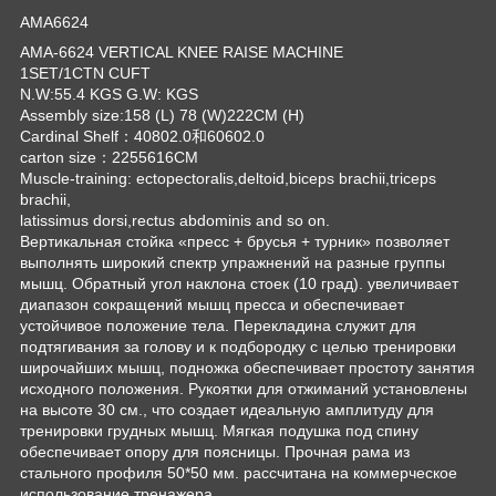
AMA6624
AMA-6624 VERTICAL KNEE RAISE MACHINE
1SET/1CTN CUFT
N.W:55.4 KGS G.W: KGS
Assembly size:158 (L) 78 (W)222CM (H)
Cardinal Shelf：40802.0和60602.0
carton size：2255616CM
Muscle-training: ectopectoralis,deltoid,biceps brachii,triceps
brachii,
latissimus dorsi,rectus abdominis and so on.
Вертикальная стойка «пресс + брусья + турник» позволяет
выполнять широкий спектр упражнений на разные группы
мышц. Обратный угол наклона стоек (10 град). увеличивает
диапазон сокращений мышц пресса и обеспечивает
устойчивое положение тела. Перекладина служит для
подтягивания за голову и к подбородку с целью тренировки
широчайших мышц, подножка обеспечивает простоту занятия
исходного положения. Рукоятки для отжиманий установлены
на высоте 30 см., что создает идеальную амплитуду для
тренировки грудных мышц. Мягкая подушка под спину
обеспечивает опору для поясницы. Прочная рама из
стального профиля 50*50 мм. рассчитана на коммерческое
использование тренажера.