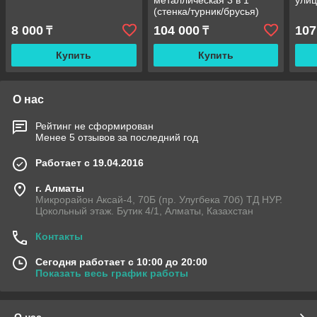
металлическая 3 в 1
ули
(стенка/турник/брусья)
8 000
104 000
107
₸
₸
Купить
Купить
О нас
Рейтинг не сформирован
Менее 5 отзывов за последний год
Работает с 19.04.2016
г. Алматы
Микрорайон Аксай-4, 70Б (пр. Улугбека 70б) ТД НУР.
Цокольный этаж. Бутик 4/1, Алматы, Казахстан
Контакты
Сегодня работает с 10:00 до 20:00
Показать весь график работы