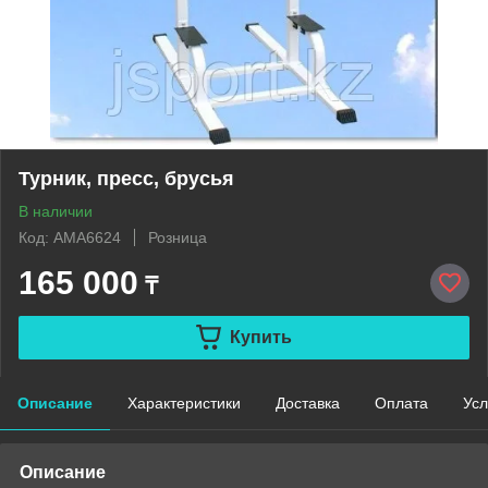
Турник, пресс, брусья
В наличии
Код: AMA6624
Розница
165 000
₸
Купить
Описание
Характеристики
Доставка
Оплата
Усл
Описание