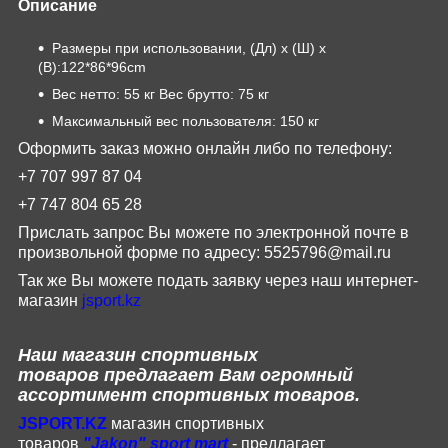
Описание
Размеры при использовании, (Дл) х (Ш) х
(В):122*86*96cm
Вес нетто: 55 кг Вес брутто: 75 кг
Максимальный вес пользователя: 150 кг
Оформить заказ можно онлайн либо по телефону:
+7 707 997 87 04
+7 747 804 65 28
Прислать запрос Вы можете по электронной почте в
произвольной форме по адресу:
5525796@
mail
.
ru
Так же Вы можете подать заявку через наш интернет-
магазин
jsport
.
kz
Наш магазин
спортивных
товаров
предлагает Вам огромный
ассортимент спортивных товаров.
JSPORT
.
KZ
магазин спортивных
товаров
"
Jakon
"
sport
mart
- предлагает