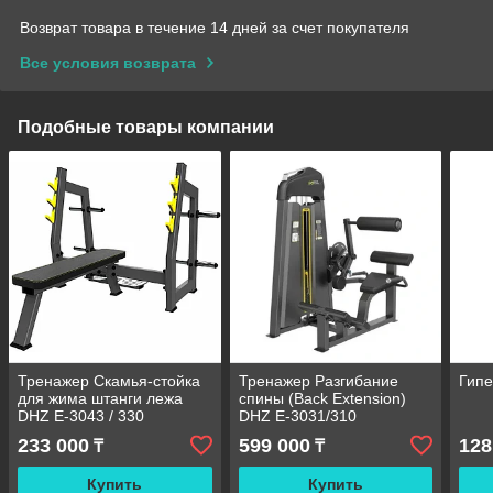
Возврат товара в течение 14 дней за счет покупателя
Все условия возврата
Подобные товары компании
Тренажер Скамья-стойка
Тренажер Разгибание
Гипе
для жима штанги лежа
спины (Back Extension)
DHZ E-3043 / 330
DHZ E-3031/310
233 000
599 000
128
₸
₸
Купить
Купить