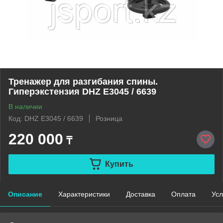
Тренажер для разгибания спины.
Гиперэкстензия DHZ E3045 / 6639
В наличии
Код: DHZ E3045 / 6639
Розница
220 000
₸
Купить
Описание
Характеристики
Доставка
Оплата
Усл