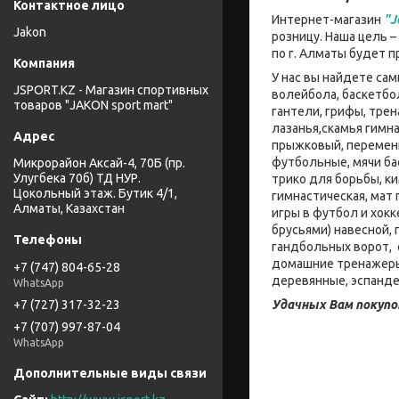
Интернет-магазин
"J
Jakon
розницу. Наша цель 
по г. Алматы будет 
У нас вы найдете са
JSPORT.KZ - Магазин спортивных
волейбола, баскетбо
товаров "JAKON sport mart"
гантели, грифы, тре
лазанья,скамья гимна
прыжковый, переменн
футбольные, мячи ба
Микрорайон Аксай-4, 70Б (пр.
Улугбека 70б) ТД НУР.
трико для борьбы, к
Цокольный этаж. Бутик 4/1,
гимнастическая, мат
Алматы, Казахстан
игры в футбол и хокк
брусьями) навесной,
гандбольных ворот, 
домашние тренажеры:
+7 (747) 804-65-28
деревянные, эспанде
WhatsApp
Удачных Вам покупо
+7 (727) 317-32-23
+7 (707) 997-87-04
WhatsApp