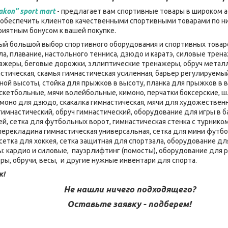
akon" sport mart
- предлагает вам спортивные товары в широком а
– обеспечить клиентов качественными спортивными товарами по ни
приятным бонусом к вашей покупке.
мый большой выбор спортивного оборудования и спортивных товаро
ла, плавание, настольного тенниса, дзюдо и каратэ, силовые тре
нажеры, беговые дорожки, эллиптические тренажеры, обруч металл
стическая, скамья гимнастическая усиленная, барьер регулируемы
ой высоты, стойка для прыжков в высоту, планка для прыжков в в
скетбольные, мячи волейбольные, кимоно, перчатки боксерские, шл
имоно для дзюдо, скакалка гимнастическая, мячи для художественн
 гимнастический, обруч гимнастический, оборудование для игры в 
ей, сетка для футбольных ворот, гимнастическая стенка с турником
 перекладина гимнастическая универсальная, сетка для мини футбо
сетка для хоккея, сетка защитная для спортзала, оборудование дл
 кардио и силовые, пауэрлифтинг (помосты), оборудование для 
ры, обручи, весы, и другие нужные инвентари для спорта.
к!
Не нашли ничего подходящего?
Оставьте заявку - подберем!