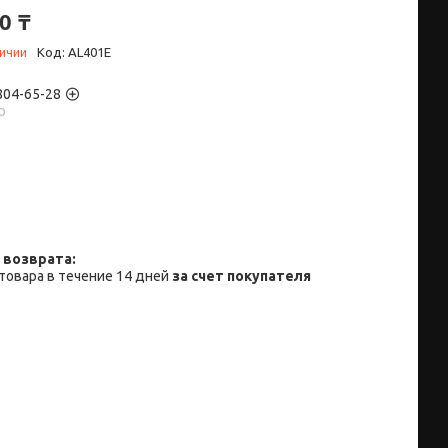
0 ₸
личии
Код:
AL401E
 804-65-28
p
товара в течение 14 дней
за счет покупателя