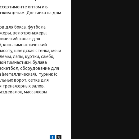
ссортименте оптом и в
зким ценам. Доставка на дом
в для бокса, футбола,
нажеры, велотренажеры,
ический, канат для
й, конь гимнастический
ысоту, шведская стенка, мячи
емы, лапы, куртки, самбо,
ой гимнастики, булава
баскетбол, оборудование для
 (металлическая), турник (с
льных ворот, сетка для
я тренажерных залов,
раздевалок, массажеры