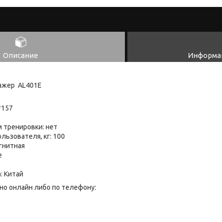
Описание
Информац
ажер AL401E
*157
 тренировки: нет
льзователя, кг: 100
гнитная
е
: Китай
но онлайн либо по телефону: