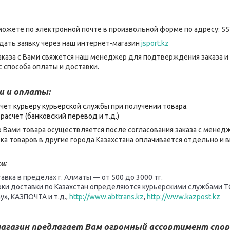
можете по электронной почте в произвольной форме по адресу: 55
дать заявку через наш интернет-магазин
jsport.kz
каза с Вами свяжется наш менеджер для подтверждения заказа и
 способа оплаты и доставки.
и и оплаты:
чет курьеру курьерской службы при получении товара.
расчет (банковский перевод и т.д.)
 Вами товара осуществляется после согласования заказа с менед
ка товаров в другие города Казахстана оплачивается отдельно и
и:
авка в пределах г. Алматы — от 500 до 3000 тг.
оки доставки по Казахстан определяются курьерскими службами Т
y», КАЗПОЧТА и т.д.,
http://www.abttrans.kz
,
http://www.kazpost.kz
агазин предлагает Вам огромный ассортимент спор