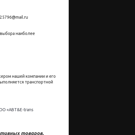
25796@mail.ru
 выбора наиболее
жером нашей компании и его
 выполняется транспортной
ОО «ABT&E-trans
тивных товаров.