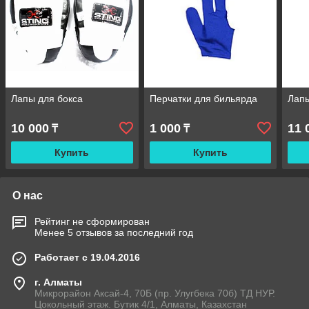
Лапы для бокса
Перчатки для бильярда
Лапы
10 000
1 000
11 
₸
₸
Купить
Купить
О нас
Рейтинг не сформирован
Менее 5 отзывов за последний год
Работает с 19.04.2016
г. Алматы
Микрорайон Аксай-4, 70Б (пр. Улугбека 70б) ТД НУР.
Цокольный этаж. Бутик 4/1, Алматы, Казахстан