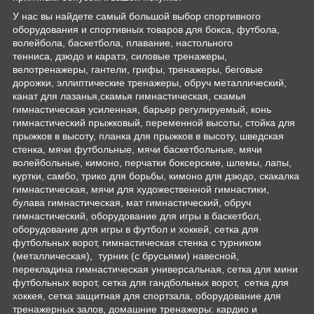
У нас вы найдете самый большой выбор спортивного
оборудования и спортивных товаров для бокса, футбола,
волейбола, баскетбола, плавание, настольного
тенниса, дзюдо и каратэ, силовые тренажеры,
велотренажеры, гантели, грифы, тренажеры, беговые
дорожки, эллиптические тренажеры, обруч металлический,
канат для лазанья,скамья гимнастическая, скамья
гимнастическая усиленная, барьер регулируемый, конь
гимнастический прыжковый, переменной высоты, стойка для
прыжков в высоту, планка для прыжков в высоту, шведская
стенка, мячи футбольные, мячи баскетбольные, мячи
волейбольные, кимоно, перчатки боксерские, шлемы, лапы,
куртки, самбо, трико для борьбы, кимоно для дзюдо, скакалка
гимнастическая, мячи для художественной гимнастики,
булава гимнастическая, мат гимнастический, обруч
гимнастический, оборудование для игры в баскетбол,
оборудование для игры в футбол и хоккей, сетка для
футбольных ворот, гимнастическая стенка с турником
(металлическая), турник (с брусьями) навесной,
перекладина гимнастическая универсальная, сетка для мини
футбольных ворот, сетка для гандбольных ворот, сетка для
хоккея, сетка защитная для спортзала, оборудование для
тренажерных залов, домашние тренажеры: кардио и