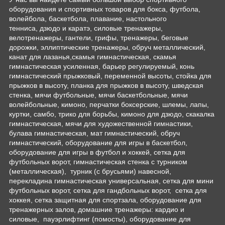
оборудования и спортивных товаров для бокса, футбола,
волейбола, баскетбола, плавание, настольного
тенниса, дзюдо и каратэ, силовые тренажеры,
велотренажеры, гантели, грифы, тренажеры, беговые
дорожки, эллиптические тренажеры, обруч металлический,
канат для лазанья,скамья гимнастическая, скамья
гимнастическая усиленная, барьер регулируемый, конь
гимнастический прыжковый, переменной высоты, стойка для
прыжков в высоту, планка для прыжков в высоту, шведская
стенка, мячи футбольные, мячи баскетбольные, мячи
волейбольные, кимоно, перчатки боксерские, шлемы, лапы,
куртки, самбо, трико для борьбы, кимоно для дзюдо, скакалка
гимнастическая, мячи для художественной гимнастики,
булава гимнастическая, мат гимнастический, обруч
гимнастический, оборудование для игры в баскетбол,
оборудование для игры в футбол и хоккей, сетка для
футбольных ворот, гимнастическая стенка с турником
(металлическая), турник (с брусьями) навесной,
перекладина гимнастическая универсальная, сетка для мини
футбольных ворот, сетка для гандбольных ворот, сетка для
хоккея, сетка защитная для спортзала, оборудование для
тренажерных залов, домашние тренажеры: кардио и
силовые, пауэрлифтинг (помосты), оборудование для