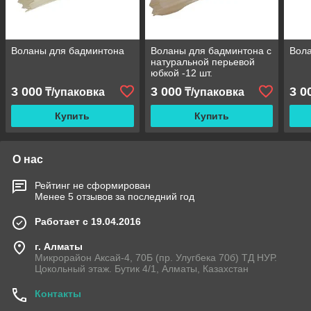
Воланы для бадминтона
Воланы для бадминтона с
Вол
натуральной перьевой
юбкой -12 шт.
3 000
3 000
3 0
₸/упаковка
₸/упаковка
Купить
Купить
О нас
Рейтинг не сформирован
Менее 5 отзывов за последний год
Работает с 19.04.2016
г. Алматы
Микрорайон Аксай-4, 70Б (пр. Улугбека 70б) ТД НУР.
Цокольный этаж. Бутик 4/1, Алматы, Казахстан
Контакты