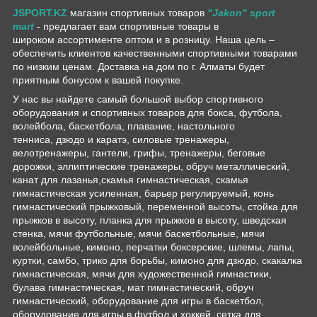
JSPORT.KZ
магазин спортивных товаров
"Jakon" sport
mart
- предлагает вам спортивные товары в
широком ассортименте оптом и в розницу. Наша цель –
обеспечить клиентов качественными спортивными товарами
по низким ценам. Доставка на дом по г. Алматы будет
приятным бонусом к вашей покупке.
У нас вы найдете самый большой выбор спортивного
оборудования и спортивных товаров для бокса, футбола,
волейбола, баскетбола, плавание, настольного
тенниса, дзюдо и каратэ, силовые тренажеры,
велотренажеры, гантели, грифы, тренажеры, беговые
дорожки, эллиптические тренажеры, обруч металлический,
канат для лазанья,скамья гимнастическая, скамья
гимнастическая усиленная, барьер регулируемый, конь
гимнастический прыжковый, переменной высоты, стойка для
прыжков в высоту, планка для прыжков в высоту, шведская
стенка, мячи футбольные, мячи баскетбольные, мячи
волейбольные, кимоно, перчатки боксерские, шлемы, лапы,
куртки, самбо, трико для борьбы, кимоно для дзюдо, скакалка
гимнастическая, мячи для художественной гимнастики,
булава гимнастическая, мат гимнастический, обруч
гимнастический, оборудование для игры в баскетбол,
оборудование для игры в футбол и хоккей, сетка для