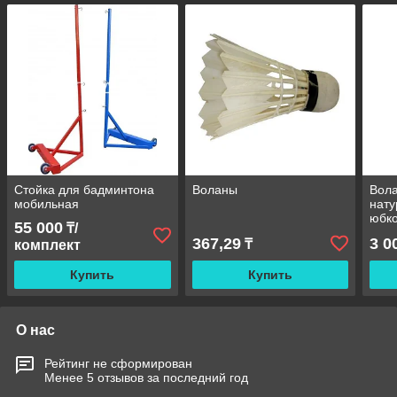
Стойка для бадминтона
Воланы
Вола
мобильная
нату
юбко
55 000
₸/
367,29
3 0
₸
комплект
Купить
Купить
О нас
Рейтинг не сформирован
Менее 5 отзывов за последний год