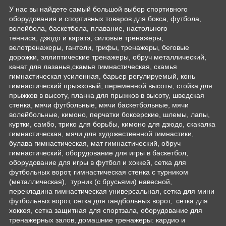
У нас вы найдете самый большой выбор спортивного
оборудования и спортивных товаров для бокса, футбола,
волейбола, баскетбола, плавание, настольного
тенниса, дзюдо и каратэ, силовые тренажеры,
велотренажеры, гантели, грифы, тренажеры, беговые
дорожки, эллиптические тренажеры, обруч металлический,
канат для лазанья,скамья гимнастическая, скамья
гимнастическая усиленная, барьер регулируемый, конь
гимнастический прыжковый, переменной высоты, стойка для
прыжков в высоту, планка для прыжков в высоту, шведская
стенка, мячи футбольные, мячи баскетбольные, мячи
волейбольные, кимоно, перчатки боксерские, шлемы, лапы,
куртки, самбо, трико для борьбы, кимоно для дзюдо, скакалка
гимнастическая, мячи для художественной гимнастики,
булава гимнастическая, мат гимнастический, обруч
гимнастический, оборудование для игры в баскетбол,
оборудование для игры в футбол и хоккей, сетка для
футбольных ворот, гимнастическая стенка с турником
(металлическая), турник (с брусьями) навесной,
перекладина гимнастическая универсальная, сетка для мини
футбольных ворот, сетка для гандбольных ворот, сетка для
хоккея, сетка защитная для спортзала, оборудование для
тренажерных залов, домашние тренажеры: кардио и