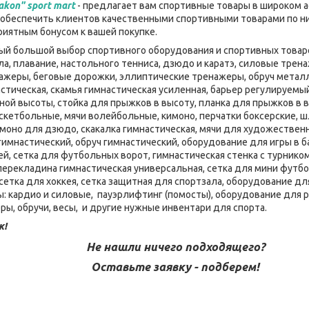
akon" sport mart
- предлагает вам спортивные товары в широком а
– обеспечить клиентов качественными спортивными товарами по ни
приятным бонусом к вашей покупке.
мый большой выбор спортивного оборудования и спортивных товаро
ла, плавание, настольного тенниса, дзюдо и каратэ, силовые тре
нажеры, беговые дорожки, эллиптические тренажеры, обруч металл
стическая, скамья гимнастическая усиленная, барьер регулируемы
ой высоты, стойка для прыжков в высоту, планка для прыжков в в
скетбольные, мячи волейбольные, кимоно, перчатки боксерские, шл
имоно для дзюдо, скакалка гимнастическая, мячи для художественн
 гимнастический, обруч гимнастический, оборудование для игры в 
ей, сетка для футбольных ворот, гимнастическая стенка с турником
 перекладина гимнастическая универсальная, сетка для мини футбо
сетка для хоккея, сетка защитная для спортзала, оборудование дл
 кардио и силовые, пауэрлифтинг (помосты), оборудование для 
ры, обручи, весы, и другие нужные инвентари для спорта.
к!
Не нашли ничего подходящего?
Оставьте заявку - подберем!