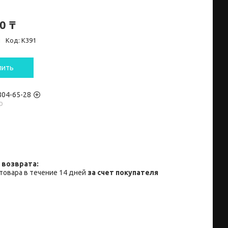
0 ₸
и
Код:
K391
пить
 804-65-28
p
товара в течение 14 дней
за счет покупателя