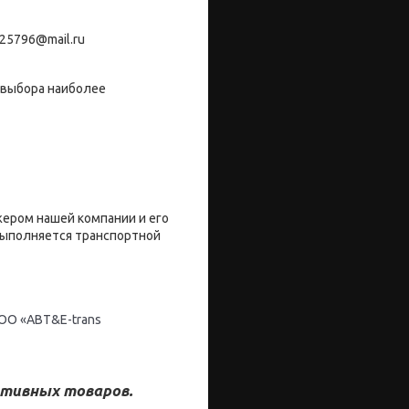
25796@mail.ru
 выбора наиболее
жером нашей компании и его
 выполняется транспортной
ОО «ABT&E-trans
тивных товаров.