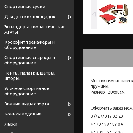
Спортивные сумки
Для детских площадок
Эспандеры, гимнастические
жгуты
Кроссфит тренажеры и
оборудование
Спортивные снаряды и
оборудование
Тенты, палатки, шатры,
шторы.
Мостик гимнастическ
пружины.
Уличное спортивное
Размер 120х60см
оборудование
Зимние виды спорта
Оформить заказ мож
Коньки ледовые
8 /727/ 317 32 23
Лыжи
+7 707 997 87 04
+7 701 552 57 96