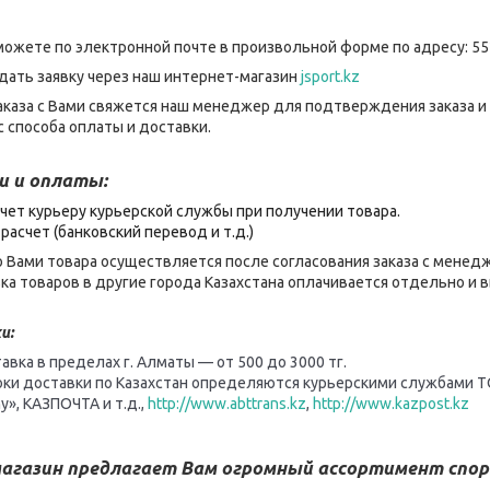
можете по электронной почте в произвольной форме по адресу: 55
дать заявку через наш интернет-магазин
jsport.kz
каза с Вами свяжется наш менеджер для подтверждения заказа и
 способа оплаты и доставки.
и и оплаты:
чет курьеру курьерской службы при получении товара.
расчет (банковский перевод и т.д.)
 Вами товара осуществляется после согласования заказа с менед
ка товаров в другие города Казахстана оплачивается отдельно и
и:
авка в пределах г. Алматы — от 500 до 3000 тг.
оки доставки по Казахстан определяются курьерскими службами Т
y», КАЗПОЧТА и т.д.,
http://www.abttrans.kz
,
http://www.kazpost.kz
агазин предлагает Вам огромный ассортимент спор