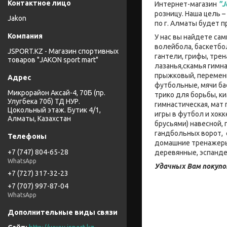
Интернет-магазин
"J
розницу. Наша цель 
Jakon
по г. Алматы будет 
У нас вы найдете са
волейбола, баскетбо
JSPORT.KZ - Магазин спортивных
гантели, грифы, тре
товаров "JAKON sport mart"
лазанья,скамья гимна
прыжковый, переменн
футбольные, мячи ба
Микрорайон Аксай-4, 70Б (пр.
трико для борьбы, к
Улугбека 70б) ТД НУР.
гимнастическая, мат
Цокольный этаж. Бутик 4/1,
игры в футбол и хокк
Алматы, Казахстан
брусьями) навесной,
гандбольных ворот, 
домашние тренажеры:
+7 (747) 804-65-28
деревянные, эспанде
WhatsApp
Удачных Вам покупо
+7 (727) 317-32-23
+7 (707) 997-87-04
WhatsApp