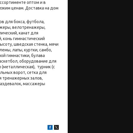
ссортименте оптом и в
зким ценам. Доставка на дом
в для бокса, футбола,
нажеры, велотренажеры,
ический, канат для
й, конь гимнастический
ысоту, шведская стенка, мячи
емы, лапы, куртки, самбо,
ой гимнастики, булава
баскетбол, оборудование для
 (металлическая), турник (с
льных ворот, сетка для
я тренажерных залов,
раздевалок, массажеры