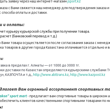
дать заявку через наш интернет-магазин
jsport.kz
каза с Вами свяжется наш менеджер для подтверждения заказа и
 способа оплаты и доставки.
и и оплаты:
чет курьеру курьерской службы при получении товара.
расчет (банковский перевод и т.д.)
 Вами товара осуществляется после согласования заказа с менед
ка товаров в другие города Казахстана оплачивается отдельно и
и:
авка в пределах г. Алматы — от 1000 до 3000 тг.
оки доставки по Казахстан определяются курьерскими службами Т
y», КАЗПОЧТА и т.д.,
http://www.abttrans.kz
,
http://www.kazpost.kz
едлагает Вам огромный ассортимент спортивных то
akon" sport mart
- предлагает вам спортивные товары в широком а
– обеспечить клиентов качественными спортивными товарами по н
к!