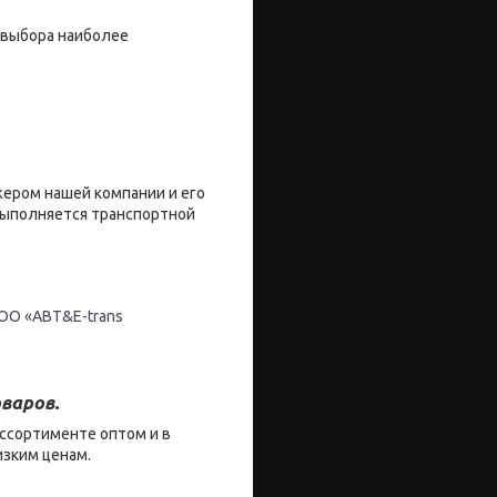
 выбора наиболее
жером нашей компании и его
 выполняется транспортной
ОО «ABT&E-trans
варов.
ссортименте оптом и в
изким ценам.