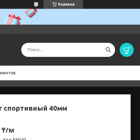
Корзина
лиентов
т спортивный 40мм
 ₸/м
и
Код:
KM540