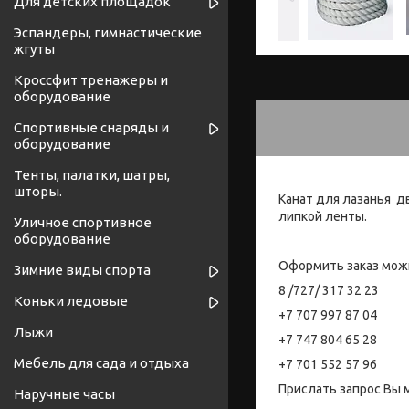
Для детских площадок
Эспандеры, гимнастические
жгуты
Кроссфит тренажеры и
оборудование
Спортивные снаряды и
оборудование
Тенты, палатки, шатры,
шторы.
Канат для лазанья д
липкой ленты.
Уличное спортивное
оборудование
Оформить заказ мож
Зимние виды спорта
8 /727/ 317 32 23
Коньки ледовые
+7 707 997 87 04
Лыжи
+7 747 804 65 28
Мебель для сада и отдыха
+7 701 552 57 96
Прислать запрос Вы 
Наручные часы