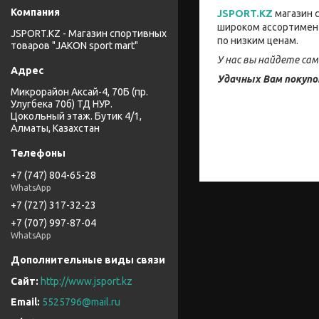
JSPORT.KZ
магазин 
широком ассортимент
JSPORT.KZ - Магазин спортивных
по низким ценам.
товаров "JAKON sport mart"
У нас вы найдете са
Удачных Вам покупо
Микрорайон Аксай-4, 70Б (пр.
Улугбека 70б) ТД НУР.
Цокольный этаж. Бутик 4/1,
Алматы, Казахстан
+7 (747) 804-65-28
WhatsApp
+7 (727) 317-32-23
+7 (707) 997-87-04
WhatsApp
http://www.jsport.kz
5525796@mail.ru