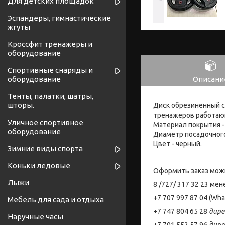
Для детских площадок
Эспандеры, гимнастические
жгуты
Кроссфит тренажеры и
оборудование
Спортивные снаряды и
Описани
оборудование
Тенты, палатки, шатры,
шторы.
Диск обрезиненный с
тренажеров работающ
Уличное спортивное
Материал покрытия -
оборудование
Диаметр посадочного
Цвет - черный.
Зимние виды спорта
Коньки ледовые
Оформить заказ мож
Лыжи
8 /727/ 317 32 23 м
+7 707 997 87 04 (W
Мебель для сада и отдыха
+7 747 804 65 28
дир
Наручные часы
+7 701 552 57 96
дир