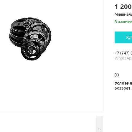
1 200
Минималь
В наличи
Ку
+7 (747)
WhatsAp
возврат 