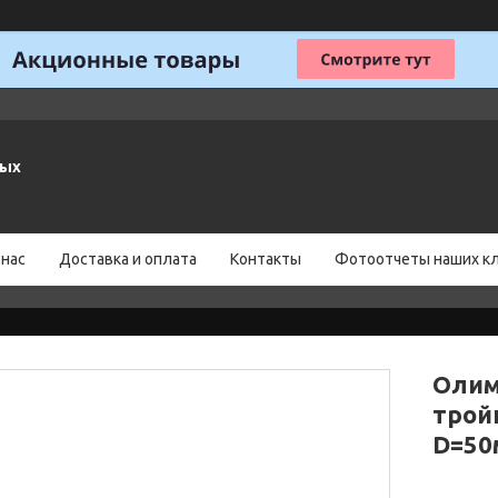
ных
 нас
Доставка и оплата
Контакты
Фотоотчеты наших к
Олим
трой
D=50