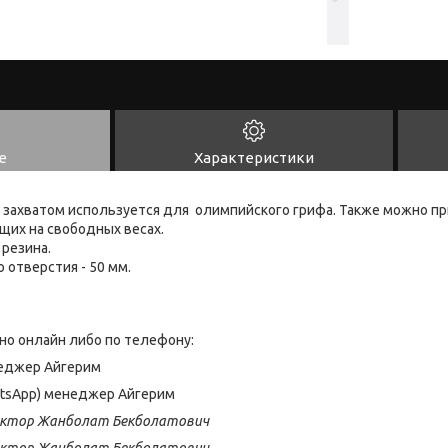
е
Характеристики
 захватом используется для олимпийского грифа. Также можно п
их на свободных весах.
 резина.
 отверстия - 50 мм.
но онлайн либо по телефону:
енеджер Айгерим
hatsApp) менеджер Айгерим
ектор Жанболат Бекболатович
ектор Жанболат Бекболатович