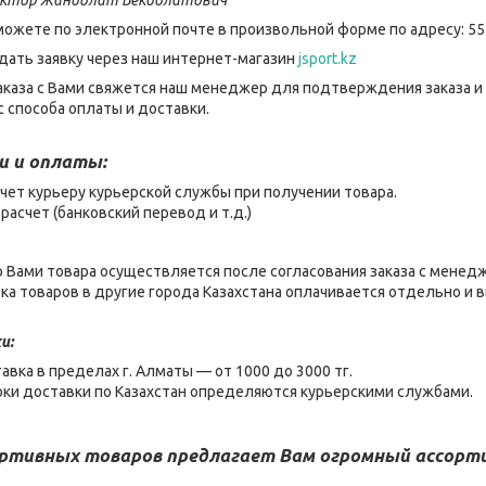
можете по электронной почте в произвольной форме по адресу: 55
дать заявку через наш интернет-магазин
jsport.kz
каза с Вами свяжется наш менеджер для подтверждения заказа и
 способа оплаты и доставки.
и и оплаты:
чет курьеру курьерской службы при получении товара.
расчет (банковский перевод и т.д.)
 Вами товара осуществляется после согласования заказа с менед
ка товаров в другие города Казахстана оплачивается отдельно и
и:
авка в пределах г. Алматы — от 1000 до 3000 тг.
оки доставки по Казахстан определяются курьерскими службами.
ортивных товаров предлагает Вам огромный ассор