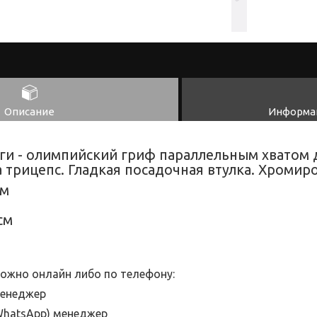
Описание
Информац
ги - олимпийский гриф параллельным хватом
 трицепс. Гладкая посадочная втулка. Хромиро
мм
см
ожно онлайн либо по телефону:
менеджер
hatsApp
) менеджер