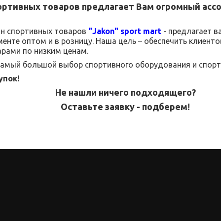
ортивных товаров
предлагает Вам огромный асс
ин спортивных товаров
"
Jakon
"
sport
mart
- предлагает в
менте
оптом и в розницу.
Наша цель – обеспечить клиент
рами по низким ценам.
 самый большой выбор спортивного оборудования и спорт
упок!
Не нашли ничего подходящего?
Оставьте заявку - подберем!