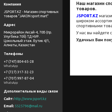
Наш магазин
сп
товаров.
JSPORT.KZ - Магазин спортивных
JSPORT
.
KZ
магаз
товаров "JAKON sport mart"
широком
ассорти
спортивными това
Микрорайон Аксай-4, 70Б (пр.
У нас вы найдете
Улугбека 70б) ТД НУР.
Удачных Вам пок
Цокольный этаж. Бутик 4/1,
Алматы, Казахстан
+7 (747) 804-65-28
WhatsApp
+7 (727) 317-32-23
+7 (707) 997-87-04
WhatsApp
http://www.jsport.kz
5525796@mail.ru