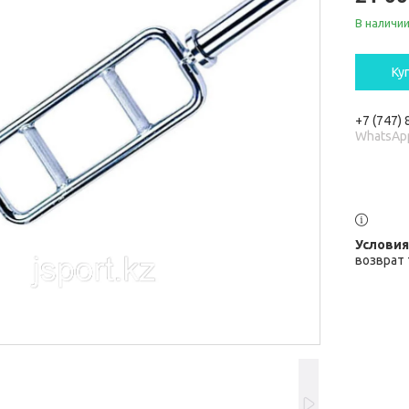
В наличи
Ку
+7 (747)
WhatsAp
возврат 