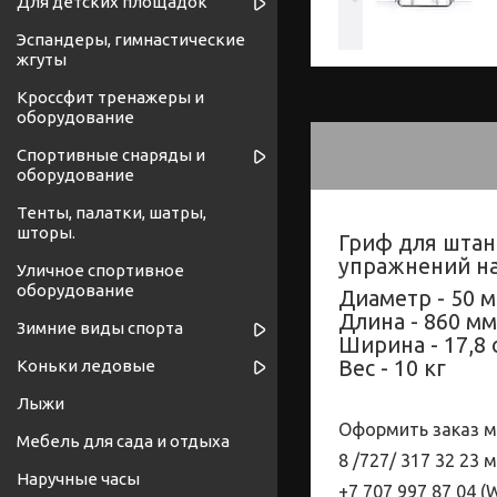
Для детских площадок
Эспандеры, гимнастические
жгуты
Кроссфит тренажеры и
оборудование
Спортивные снаряды и
оборудование
Тенты, палатки, шатры,
шторы.
Гриф для штан
упражнений на
Уличное спортивное
оборудование
Диаметр - 50 
Длина - 860 мм
Зимние виды спорта
Ширина - 17,8 
Вес - 10 кг
Коньки ледовые
Лыжи
Оформить заказ м
Мебель для сада и отдыха
8 /727/
317
32
23 
Наручные часы
+7 707 997 87 04 (
W