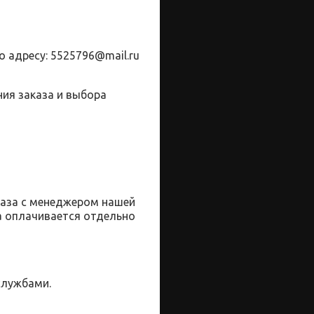
о адресу:
5525796@
mail
.
ru
ия заказа и выбора
каза с менеджером нашей
а оплачивается отдельно
службами.