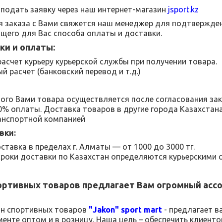
подать заявку через наш интернет-магазин
jsport
.
kz
 заказа с Вами свяжется наш менеджер для подтвержден
щего для Вас способа оплаты и доставки.
ки и оплаты:
асчет курьеру курьерской службы при получении товара.
й расчет (банковский перевод и т.д.)
ого Вами товара осуществляется после согласования за
00% оплаты. Доставка товаров в другие города Казахстан
анспортной компанией
вки:
ставка в пределах г. Алматы — от 1000 до 3000 тг.
сроки доставки по Казахстан определяются курьерскими 
ортивных товаров
предлагает Вам огромный асс
ин спортивных товаров
"
Jakon
"
sport
mart
- предлагает в
менте
оптом и в розницу.
Наша цель – обеспечить клиент