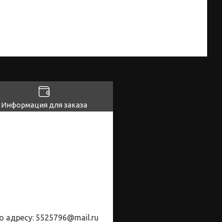
Информация для заказа
о адресу:
5525796@
mail
.
ru