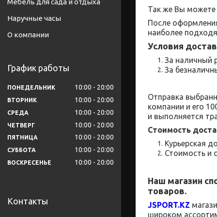
Мебель для сада и отдыха
Так же Вы можете 
Наручные часы
После оформления
наиболее подходя
О компании
Условия достав
За наличный р
График работы
За безналичны
10:00
20:00
ПОНЕДЕЛЬНИК
Отправка выбранн
10:00
20:00
ВТОРНИК
компании и его 1
10:00
20:00
СРЕДА
и выполняется тр
10:00
20:00
ЧЕТВЕРГ
Стоимость доста
10:00
20:00
ПЯТНИЦА
Курьерская до
10:00
20:00
СУББОТА
Стоимость и 
10:00
20:00
ВОСКРЕСЕНЬЕ
Наш магазин
сп
товаров.
Контакты
JSPORT
.
KZ
магаз
широком
ассорти