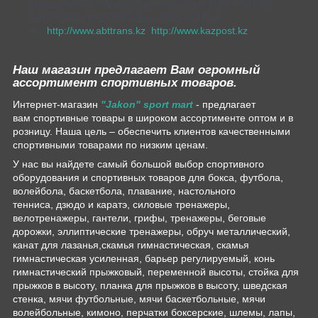
определяются курьерскими службами ТОО «ABT&E-
trans Forwarding Company», КАЗПОЧТА и
т.д.,
http://www.abttrans.kz
,
http://www.kazpost.kz
Наш магазин предлагает Вам огромный
ассортимент спортивных товаров.
Интернет-магазин
"Jakon" sport mart
- предлагает
вам спортивные товары в широком ассортименте оптом и в
розницу. Наша цель – обеспечить клиентов качественными
спортивными товарами по низким ценам.
У нас вы найдете самый большой выбор спортивного
оборудования и спортивных товаров для бокса, футбола,
волейбола, баскетбола, плавание, настольного
тенниса, дзюдо и каратэ, силовые тренажеры,
велотренажеры, гантели, грифы, тренажеры, беговые
дорожки, эллиптические тренажеры, обруч металлический,
канат для лазанья,скамья гимнастическая, скамья
гимнастическая усиленная, барьер регулируемый, конь
гимнастический прыжковый, переменной высоты, стойка для
прыжков в высоту, планка для прыжков в высоту, шведская
стенка, мячи футбольные, мячи баскетбольные, мячи
волейбольные, кимоно, перчатки боксерские, шлемы, лапы,