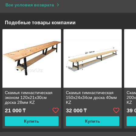
Все условия возврата
Подобные товары компании
Скамья гимнастическая
Скамья гимнастическая
Скам
эконом 120х21х30см
150х24х34см доска 40мм
200х
доска 28мм KZ
KZ
KZ
21 000
32 000
39 
₸
₸
Купить
Купить