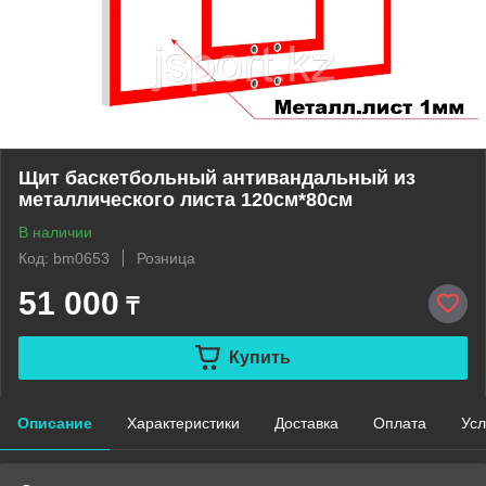
Щит баскетбольный антивандальный из
металлического листа 120см*80см
В наличии
Код: bm0653
Розница
51 000
₸
Купить
Описание
Характеристики
Доставка
Оплата
Усл