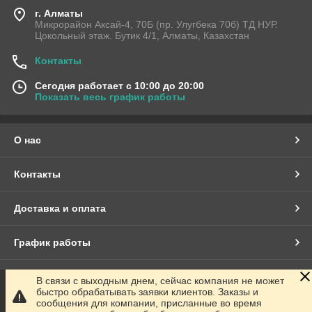
г. Алматы
Микрорайон Аксай-4, 70Б (пр. Улугбека 70б) ТД НУР.
Цокольный этаж. Бутик 4/1, Алматы, Казахстан
Контакты
Сегодня работает с 10:00 до 20:00
Показать весь график работы
О нас
Контакты
Доставка и оплата
График работы
Полная версия сайта
В связи с выходным днем, сейчас компания не может
быстро обрабатывать заявки клиентов. Заказы и
сообщения для компании, присланные во время
Сайт создан на маркетплейсе
Satu.kz