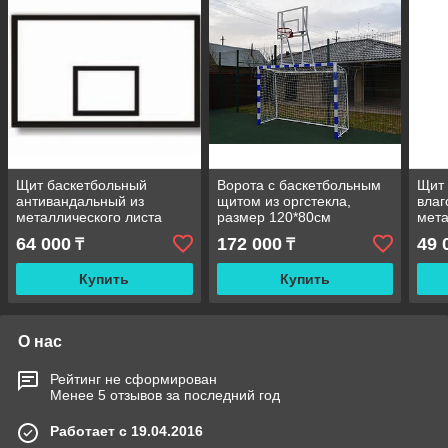
Щит баскетбольный
Ворота с баскетбольным
Щит 
антивандальный из
щитом из оргстекла,
влаг
металлического листа
размер 120*80см
мет
180см*105см
(120
64 000
172 000
49 
₸
₸
коль
Купить
Купить
О нас
Рейтинг не сформирован
Менее 5 отзывов за последний год
Работает с 19.04.2016