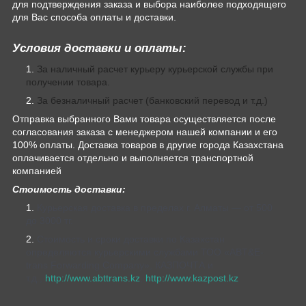
для подтверждения заказа и выбора наиболее подходящего
для Вас способа оплаты и доставки.
Условия доставки и оплаты:
За наличный расчет курьеру курьерской службы при
получении товара.
За безналичный расчет (банковский перевод и т.д.)
Отправка выбранного Вами товара осуществляется после
согласования заказа с менеджером нашей компании и его
100% оплаты. Доставка товаров в другие города Казахстана
оплачивается отдельно и выполняется транспортной
компанией
Стоимость доставки:
Курьерская доставка в пределах г. Алматы — от 500
до 3000 тг.
Стоимость и сроки доставки по Казахстан
определяются курьерскими службами ТОО «ABT&E-
trans Forwarding Company», КАЗПОЧТА и
т.д.,
http://www.abttrans.kz
,
http://www.kazpost.kz