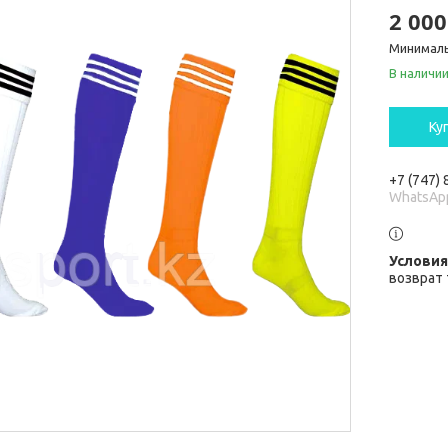
2 000
Минималь
В наличи
Ку
+7 (747)
WhatsAp
возврат 