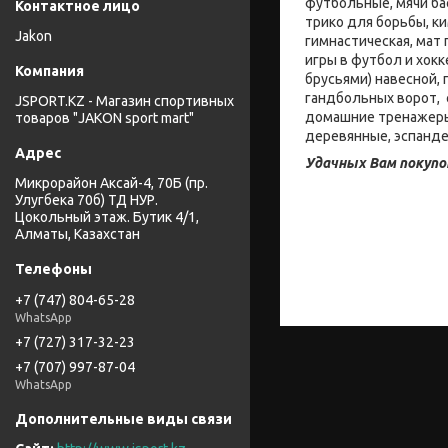
футбольные, мячи ба
трико для борьбы, к
Jakon
гимнастическая, мат
игры в футбол и хокк
брусьями) навесной,
гандбольных ворот, 
JSPORT.KZ - Магазин спортивных
домашние тренажеры:
товаров "JAKON sport mart"
деревянные, эспанде
Удачных Вам покупо
Микрорайон Аксай-4, 70Б (пр.
Улугбека 70б) ТД НУР.
Цокольный этаж. Бутик 4/1,
Алматы, Казахстан
+7 (747) 804-65-28
WhatsApp
+7 (727) 317-32-23
+7 (707) 997-87-04
WhatsApp