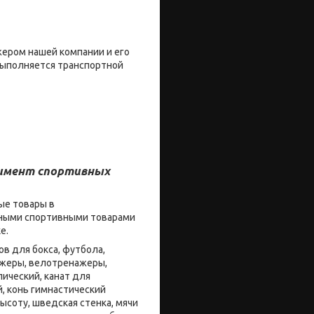
жером нашей компании и его
 выполняется транспортной
тимент спортивных
ые товары в
енными спортивными товарами
ке.
в для бокса, футбола,
нажеры, велотренажеры,
ический, канат для
й, конь гимнастический
ысоту, шведская стенка, мячи