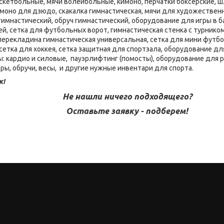
скетбольные, мячи волейбольные, кимоно, перчатки боксерские, шл
имоно для дзюдо, скакалка гимнастическая, мячи для художественн
 гимнастический, обруч гимнастический, оборудование для игры в 
ей, сетка для футбольных ворот, гимнастическая стенка с турником
 перекладина гимнастическая универсальная, сетка для мини футбо
сетка для хоккея, сетка защитная для спортзала, оборудование дл
 кардио и силовые, пауэрлифтинг (помосты), оборудование для 
ры, обручи, весы, и другие нужные инвентари для спорта.
к!
Не нашли ничего подходящего?
Оставьте заявку - подберем!