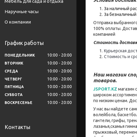
Мебель для сада и отдыха
За наличный рас
Наручные часы
За безналичный 
О компании
Отправка выбранного
100% оплаты. Достав
компанией
График работы
Стоимость доставк
Курьерская дост
10:00
20:00
ПОНЕДЕЛЬНИК
Стоимость и ср
10:00
20:00
ВТОРНИК
10:00
20:00
СРЕДА
Наш магазин сп
10:00
20:00
ЧЕТВЕРГ
товаров.
10:00
20:00
ПЯТНИЦА
JSPORT.KZ
магазин 
10:00
20:00
широком ассортимент
СУББОТА
по низким ценам. До
10:00
20:00
ВОСКРЕСЕНЬЕ
У нас вы найдете са
волейбола, баскетбо
гантели, грифы, тре
лазанья,скамья гимна
Контакты
прыжковый, переменн