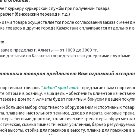
чет курьеру курьерской службы при получении товара.
расчет (банковский перевод и т.д.)
 Вами товара осуществляется после согласования заказа с менед
ка товаров в другие города Казахстана оплачивается отдельно и
и:
авка в пределах г. Алматы — от 1000 до 3000 тг.
оки доставки по Казахстан определяются курьерскими службами.
ортивных товаров предлагает Вам огромный ассор
спортивных товаров
"Jakon" sport mart
- предлагает вам спортивн
е оптом и в розницу. Наша цель – обеспечить клиентов качеств
ставка на дом по г. Алматы будет приятным бонусом к вашей покуп
мый большой выбор спортивного оборудования и спортивных товаро
ла, плавание, настольного тенниса, дзюдо и каратэ, силовые тре
нажеры, беговые дорожки, эллиптические тренажеры, обруч металл
стическая, скамья гимнастическая усиленная, барьер регулируемы
ой высоты, стойка для прыжков в высоту, планка для прыжков в в