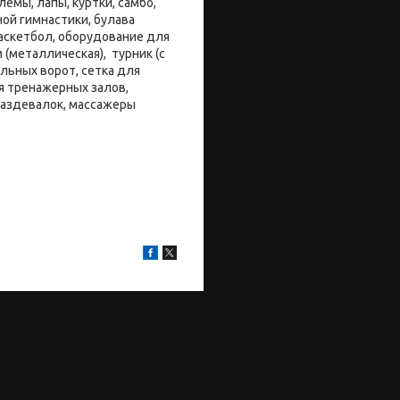
емы, лапы, куртки, самбо,
ой гимнастики, булава
баскетбол, оборудование для
 (металлическая), турник (с
льных ворот, сетка для
я тренажерных залов,
раздевалок, массажеры