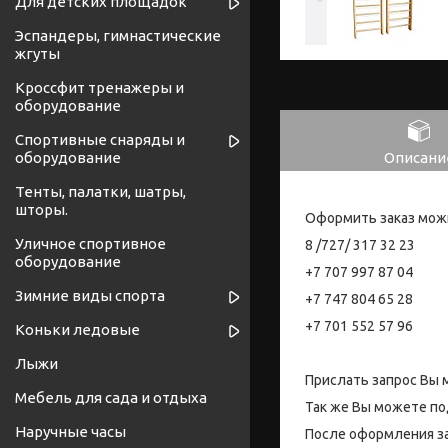
Для детских площадок
Эспандеры, гимнастические
жгуты
Кроссфит тренажеры и
оборудование
Спортивные снаряды и
Описани
оборудование
Тенты, палатки, шатры,
шторы.
Оформить заказ мож
Уличное спортивное
8 /727/ 317 32 23
оборудование
+7 707 997 87 04
Зимние виды спорта
+7 747 804 65 28
+7 701 552 57 96
Коньки ледовые
Лыжи
Прислать запрос Вы 
Мебель для сада и отдыха
Так же Вы можете по
Наручные часы
После оформления за