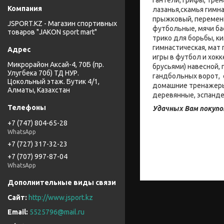
лазанья,скамья гимна
прыжковый, переменн
JSPORT.KZ - Магазин спортивных
футбольные, мячи ба
товаров "JAKON sport mart"
трико для борьбы, к
гимнастическая, мат
игры в футбол и хокк
Микрорайон Аксай-4, 70Б (пр.
брусьями) навесной,
Улугбека 70б) ТД НУР.
гандбольных ворот, 
Цокольный этаж. Бутик 4/1,
домашние тренажеры:
Алматы, Казахстан
деревянные, эспанде
Удачных Вам покупо
+7 (747) 804-65-28
WhatsApp
+7 (727) 317-32-23
+7 (707) 997-87-04
WhatsApp
http://www.jsport.kz
5525796@mail.ru