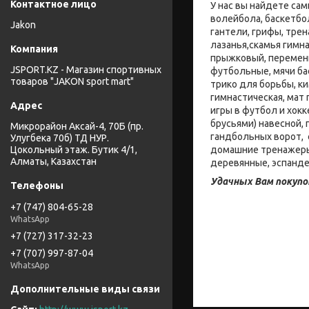
У нас вы найдете са
волейбола, баскетбо
Jakon
гантели, грифы, тре
лазанья,скамья гимна
прыжковый, переменн
JSPORT.KZ - Магазин спортивных
футбольные, мячи ба
товаров "JAKON sport mart"
трико для борьбы, к
гимнастическая, мат
игры в футбол и хокк
брусьями) навесной,
Микрорайон Аксай-4, 70Б (пр.
гандбольных ворот, 
Улугбека 70б) ТД НУР.
домашние тренажеры:
Цокольный этаж. Бутик 4/1,
Алматы, Казахстан
деревянные, эспанде
Удачных Вам покупо
+7 (747) 804-65-28
WhatsApp
+7 (727) 317-32-23
+7 (707) 997-87-04
WhatsApp