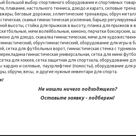
мый большой выбор спортивного оборудования и спортивных товаро
ла, плавание, настольного тенниса, дзюдо и каратэ, силовые тре
нажеры, беговые дорожки, эллиптические тренажеры, обруч металл
стическая, скамья гимнастическая усиленная, барьер регулируемы
ой высоты, стойка для прыжков в высоту, планка для прыжков в в
скетбольные, мячи волейбольные, кимоно, перчатки боксерские, шл
имоно для дзюдо, скакалка гимнастическая, мячи для художественн
 гимнастический, обруч гимнастический, оборудование для игры в 
ей, сетка для футбольных ворот, гимнастическая стенка с турником
 перекладина гимнастическая универсальная, сетка для мини футбо
сетка для хоккея, сетка защитная для спортзала, оборудование дл
 кардио и силовые, пауэрлифтинг (помосты), оборудование для 
ры, обручи, весы, и другие нужные инвентари для спорта.
к!
Не нашли ничего подходящего?
Оставьте заявку - подберем!