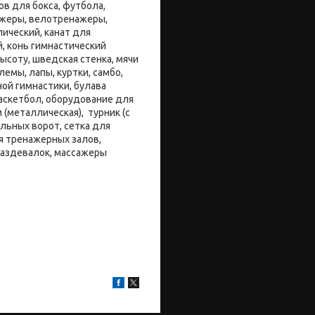
в для бокса, футбола,
нажеры, велотренажеры,
ический, канат для
й, конь гимнастический
ысоту, шведская стенка, мячи
емы, лапы, куртки, самбо,
ой гимнастики, булава
баскетбол, оборудование для
 (металлическая), турник (с
льных ворот, сетка для
я тренажерных залов,
раздевалок, массажеры