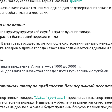
дать заявку через наш интернет-магазин
jsport.kz
каза с Вами свяжется наш менеджер для подтверждения заказа и
 способа оплаты и доставки.
и и оплаты:
чет курьеру курьерской службы при получении товара.
расчет (банковский перевод и т.д.)
 Вами товара осуществляется после согласования заказа с менед
ка товаров в другие города Казахстана оплачивается отдельно и
и:
авка в пределах г. Алматы — от 1000 до 3000 тг.
оки доставки по Казахстан определяются курьерскими службами.
ортивных товаров предлагает Вам огромный ассор
спортивных товаров
"Jakon" sport mart
- предлагает вам спортивн
е оптом и в розницу. Наша цель – обеспечить клиентов качеств
ставка на дом по г. Алматы будет приятным бонусом к вашей покуп