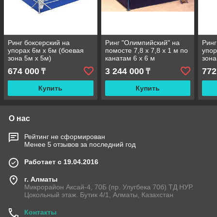
Ринг боксерский на
Ринг "Олимпийский" на
Ринг
упорах 6м х 6м (боевая
помосте 7,8 х 7,8 х 1 м по
упор
зона 5м х 5м)
канатам 6 х 6 м
зона
674 000
3 244 000
772
₸
₸
Купить
Купить
О нас
Рейтинг не сформирован
Менее 5 отзывов за последний год
Работает с 19.04.2016
г. Алматы
Микрорайон Аксай-4, 70Б (пр. Улугбека 70б) ТД НУР.
Цокольный этаж. Бутик 4/1, Алматы, Казахстан
Контакты