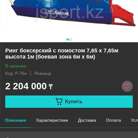
Ринг боксерский с помостом 7,65 х 7,65м
высота 1м (боевая зона 6м х 6м)
В наличии
Код: Р-76н
Розница
2 204 000
₸
Купить
Описание
Характеристики
Доставка
Оплата
Усл